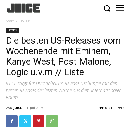
Start
LISTEN
LISTEN
Die besten US-Releases vom
Wochenende mit Eminem,
Kanye West, Post Malone,
Logic u.v.m // Liste
JUICE sorgt für Durchblick im Release-Dschungel mit den
besten Releases der letzten Woche aus dem internationalen
Raum.
Von
JUICE
-
1. Juli 2019
8974
0