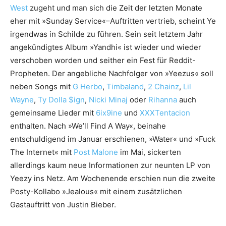
West
zugeht und man sich die Zeit der letzten Monate
eher mit »Sunday Service«–Auftritten vertrieb, scheint Ye
irgendwas in Schilde zu führen. Sein seit letztem Jahr
angekündigtes Album »Yandhi« ist wieder und wieder
verschoben worden und seither ein Fest für Reddit-
Propheten. Der angebliche Nachfolger von »Yeezus« soll
neben Songs mit
G Herbo
,
Timbaland
,
2 Chainz
,
Lil
Wayne
,
Ty Dolla $ign
,
Nicki Minaj
oder
Rihanna
auch
gemeinsame Lieder mit
6ix9ine
und
XXXTentacion
enthalten. Nach »We’ll Find A Way«, beinahe
entschuldigend im Januar erschienen, »Water« und »Fuck
The Internet« mit
Post Malone
im Mai, sickerten
allerdings kaum neue Informationen zur neunten LP von
Yeezy ins Netz. Am Wochenende erschien nun die zweite
Posty-Kollabo »Jealous« mit einem zusätzlichen
Gastauftritt von Justin Bieber.