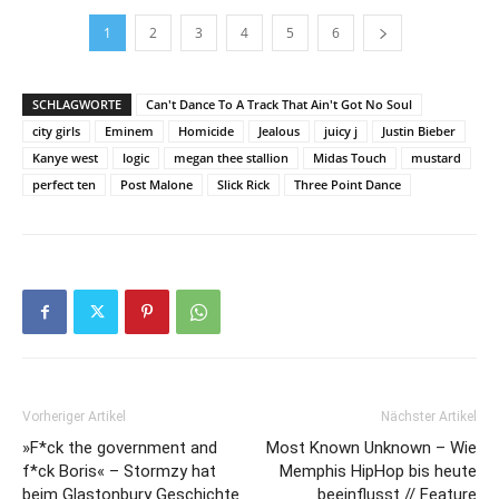
1
2
3
4
5
6
SCHLAGWORTE
Can't Dance To A Track That Ain't Got No Soul
city girls
Eminem
Homicide
Jealous
juicy j
Justin Bieber
Kanye west
logic
megan thee stallion
Midas Touch
mustard
perfect ten
Post Malone
Slick Rick
Three Point Dance
Vorheriger Artikel
Nächster Artikel
»F*ck the government and
Most Known Unknown – Wie
f*ck Boris« – Stormzy hat
Memphis HipHop bis heute
beim Glastonbury Geschichte
beeinflusst // Feature