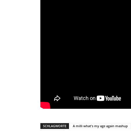
SCHLAGWORTE
A milli what's my age again mashup