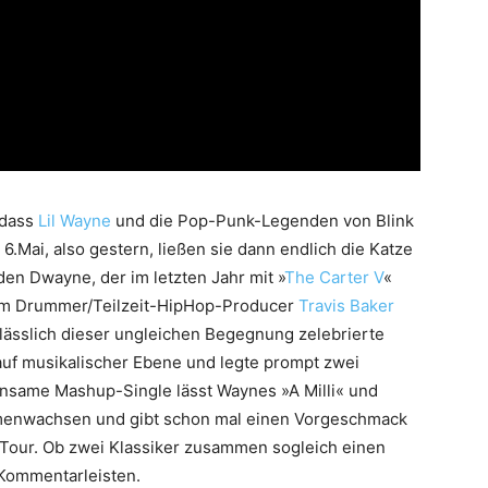
 dass
Lil Wayne
und die Pop-Punk-Legenden von Blink
Mai, also gestern, ließen sie dann endlich die Katze
en Dwayne, der im letzten Jahr mit »
The Carter V
«
 um Drummer/Teilzeit-HipHop-Producer
Travis Baker
ässlich dieser ungleichen Begegnung zelebrierte
auf musikalischer Ebene und legte prompt zwei
nsame Mashup-Single lässt Waynes »A Milli« und
menwachsen und gibt schon mal einen Vorgeschmack
Tour. Ob zwei Klassiker zusammen sogleich einen
 Kommentarleisten.