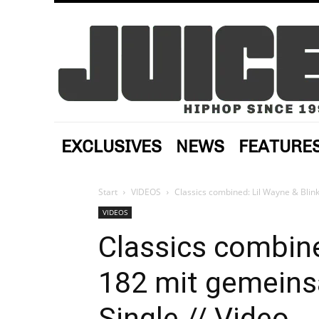
EXCLUSIVES
NEWS
FEATURE
Start
VIDEOS
Classics combined: Lil Wayne & Bli
VIDEOS
Classics combine
182 mit gemein
Single // Video