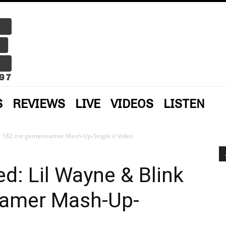
S
REVIEWS
LIVE
VIDEOS
LISTEN
nk 182 mit gemeinsamer Mash-Up-Single // Video
d: Lil Wayne & Blink
samer Mash-Up-