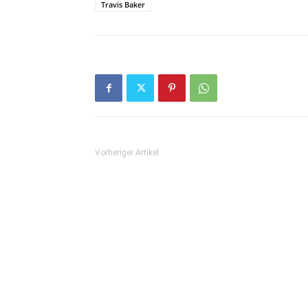
Travis Baker
Vorheriger Artikel
Rap-Export aus Wien: Slav mit »SKŁAD« // Vid
Anna Mohtadi