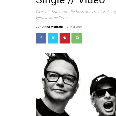
Weezy F. Baby und die Boys um Travis Baker 
gemeinsame Tour.
Von
Anna Mohtadi
-
7. Mai 2019