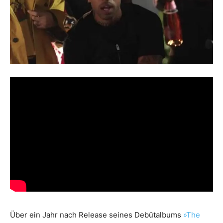
Über ein Jahr nach Release seines Debütalbums
»The