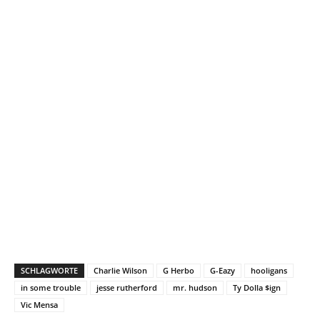
SCHLAGWORTE
Charlie Wilson
G Herbo
G-Eazy
hooligans
in some trouble
jesse rutherford
mr. hudson
Ty Dolla $ign
Vic Mensa