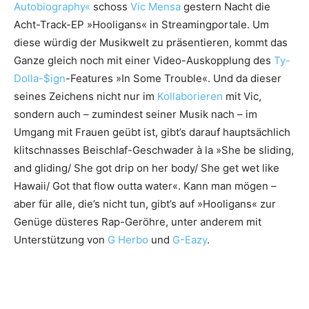
Autobiography«
schoss
Vic Mensa
gestern Nacht die
Acht-Track-EP »Hooligans« in Streamingportale. Um
diese würdig der Musikwelt zu präsentieren, kommt das
Ganze gleich noch mit einer Video-Auskopplung des
Ty-
Dolla-$ign
-Features »In Some Trouble«. Und da dieser
seines Zeichens nicht nur im
Kollaborieren
mit Vic,
sondern auch – zumindest seiner Musik nach – im
Umgang mit Frauen geübt ist, gibt’s darauf hauptsächlich
klitschnasses Beischlaf-Geschwader à la »She be sliding,
and gliding/ She got drip on her body/ She get wet like
Hawaii/ Got that flow outta water«. Kann man mögen –
aber für alle, die’s nicht tun, gibt’s auf »Hooligans« zur
Genüge düsteres Rap-Geröhre, unter anderem mit
Unterstützung von
G Herbo
und
G-Eazy
.