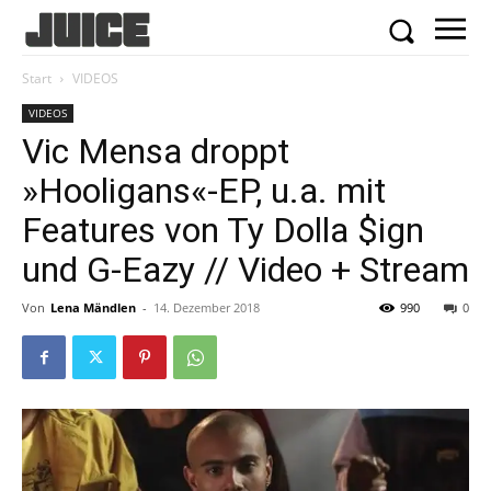
Start
VIDEOS
VIDEOS
Vic Mensa droppt
»Hooligans«-EP, u.a. mit
Features von Ty Dolla $ign
und G-Eazy // Video + Stream
Von
Lena Mändlen
-
14. Dezember 2018
990
0