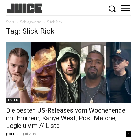
Start
Schlagworte
Slick Rick
Tag: Slick Rick
LISTEN
Die besten US-Releases vom Wochenende
mit Eminem, Kanye West, Post Malone,
Logic u.v.m // Liste
JUICE
-
1. Juli 2019
0