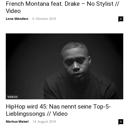
French Montana feat. Drake – No Stylist //
Video
Lena Mändlen
-
9. Oktober 2018
0
VIDEOS
HipHop wird 45: Nas nennt seine Top-5-
Lieblingssongs // Video
Markus Maisel
-
14. August 2018
0