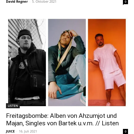
David Regner
-
5. Oktober 2021
0
LISTEN
Freitagsbombe: Alben von Ahzumjot und
Majan, Singles von Bartek u.v.m. // Listen
JUICE
-
16. Juli 2021
0