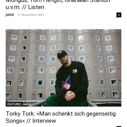
Mongus, Tom Hengst, Ghanaian Stallion
u.v.m. // Listen
JUICE
-
5. November 2021
0
FEATURES
Torky Tork: »Man schenkt sich gegenseitig
Songs« // Interview