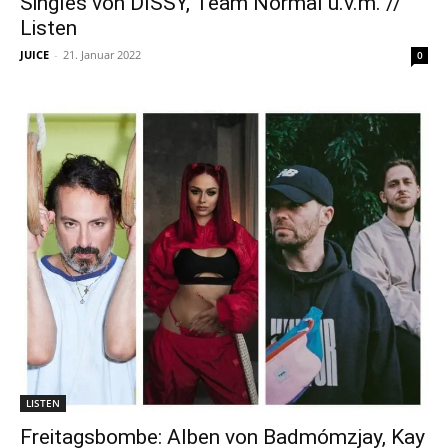
Singles von DISSY, Team Normal u.v.m. //
Listen
JUICE
-
21. Januar 2022
0
LISTEN
Freitagsbombe: Alben von Badmómzjay, Kay