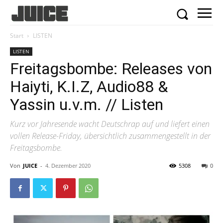
Start
LISTEN
LISTEN
Freitagsbombe: Releases von
Haiyti, K.I.Z, Audio88 &
Yassin u.v.m. // Listen
Kurz vor Jahresende wacht Deutschrap auf und liefert einen
vollen Release-Friday, übersichtlich zusammengestellt in der
Freitagsbombe.
Von
JUICE
-
4. Dezember 2020
5308
0