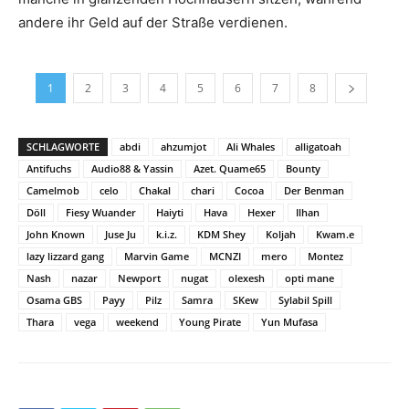
andere ihr Geld auf der Straße verdienen.
1
2
3
4
5
6
7
8
SCHLAGWORTE
abdi
ahzumjot
Ali Whales
alligatoah
Antifuchs
Audio88 & Yassin
Azet. Quame65
Bounty
Camelmob
celo
Chakal
chari
Cocoa
Der Benman
Döll
Fiesy Wuander
Haiyti
Hava
Hexer
Ilhan
John Known
Juse Ju
k.i.z.
KDM Shey
Koljah
Kwam.e
lazy lizzard gang
Marvin Game
MCNZI
mero
Montez
Nash
nazar
Newport
nugat
olexesh
opti mane
Osama GBS
Payy
Pilz
Samra
SKew
Sylabil Spill
Thara
vega
weekend
Young Pirate
Yun Mufasa