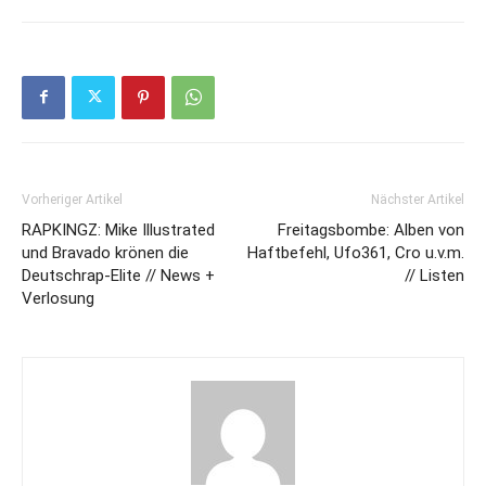
Vorheriger Artikel
Nächster Artikel
RAPKINGZ: Mike Illustrated
Freitagsbombe: Alben von
und Bravado krönen die
Haftbefehl, Ufo361, Cro u.v.m.
Deutschrap-Elite // News +
// Listen
Verlosung