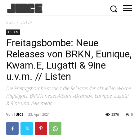
Start
LISTEN
LISTEN
Freitagsbombe: Neue
Releases von BRKN, Eunique,
Kwam.E, Lugatti & 9ine
u.v.m. // Listen
Die Freitagsbombe sortiert die Releases der aktuellen Woche.
Highlights: BRKNs neues Album »Drama«, Eunique, Lugatti
& 9ine und viele mehr.
Von
JUICE
-
23. April 2021
3576
0