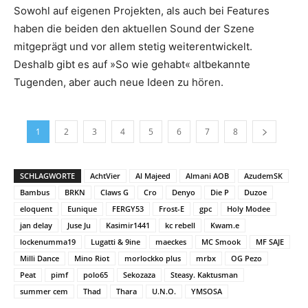
Sowohl auf eigenen Projekten, als auch bei Features
haben die beiden den aktuellen Sound der Szene
mitgeprägt und vor allem stetig weiterentwickelt.
Deshalb gibt es auf »So wie gehabt« altbekannte
Tugenden, aber auch neue Ideen zu hören.
1
2
3
4
5
6
7
8
SCHLAGWORTE
AchtVier
Al Majeed
Almani AOB
AzudemSK
Bambus
BRKN
Claws G
Cro
Denyo
Die P
Duzoe
eloquent
Eunique
FERGY53
Frost-E
gpc
Holy Modee
jan delay
Juse Ju
Kasimir1441
kc rebell
Kwam.e
lockenumma19
Lugatti & 9ine
maeckes
MC Smook
MF SAJE
Milli Dance
Mino Riot
morlockko plus
mrbx
OG Pezo
Peat
pimf
polo65
Sekozaza
Steasy. Kaktusman
summer cem
Thad
Thara
U.N.O.
YMSOSA