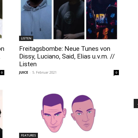
LISTEN
on
Freitagsbombe: Neue Tunes von
&
Dissy, Luciano, Said, Elias u.v.m. //
Listen
JUICE
-
5. Februar 2021
0
0
FEATURES