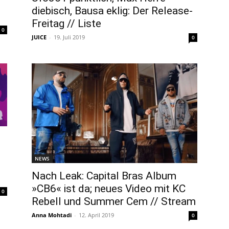
diebisch, Bausa eklig: Der Release-
Freitag // Liste
0
JUICE
-
19. Juli 2019
0
NEWS
Nach Leak: Capital Bras Album
»CB6« ist da; neues Video mit KC
0
Rebell und Summer Cem // Stream
Anna Mohtadi
-
12. April 2019
0