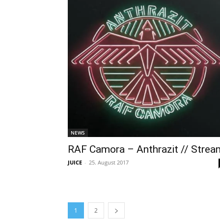
NEWS
RAF Camora – Anthrazit // Strea
JUICE
-
25. August 2017
1
2