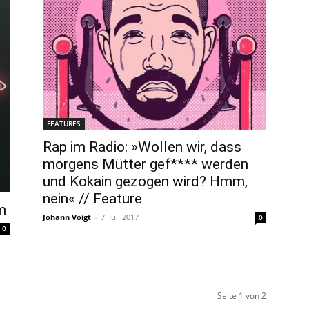
FEATURES
Rap im Radio: »Wollen wir, dass
morgens Mütter gef**** werden
und Kokain gezogen wird? Hmm,
nein« // Feature
m
Johann Voigt
-
7. Juli 2017
0
0
Seite 1 von 2