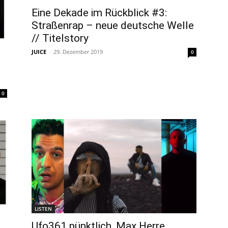
Eine Dekade im Rückblick #3:
Straßenrap – neue deutsche Welle
// Titelstory
JUICE
-
29. Dezember 2019
0
0
LISTEN
Ufo361 pünktlich, Max Herre