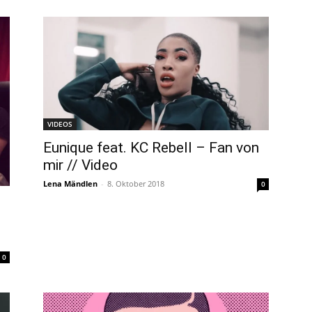
VIDEOS
Eunique feat. KC Rebell – Fan von
mir // Video
Lena Mändlen
-
8. Oktober 2018
0
0