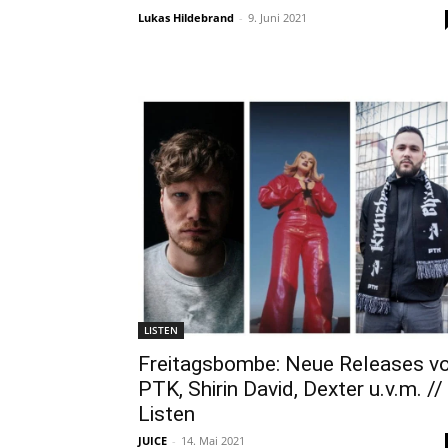
Lukas Hildebrand
-
9. Juni 2021
LISTEN
Freitagsbombe: Neue Releases v
PTK, Shirin David, Dexter u.v.m. //
Listen
JUICE
-
14. Mai 2021