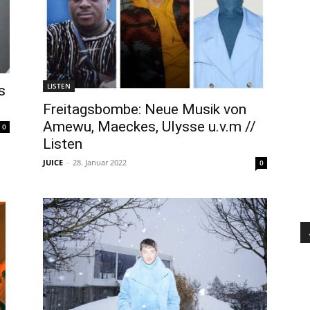
LISTEN
s
Freitagsbombe: Neue Musik von
Amewu, Maeckes, Ulysse u.v.m //
0
Listen
JUICE
-
28. Januar 2022
0