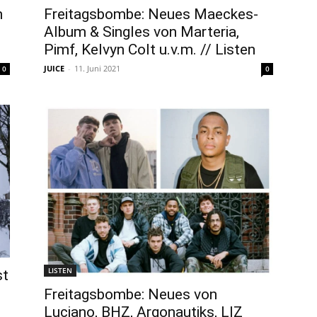
n
Freitagsbombe: Neues Maeckes-
Album & Singles von Marteria,
Pimf, Kelvyn Colt u.v.m. // Listen
JUICE
-
11. Juni 2021
0
0
LISTEN
st
Freitagsbombe: Neues von
Luciano, BHZ, Argonautiks, LIZ