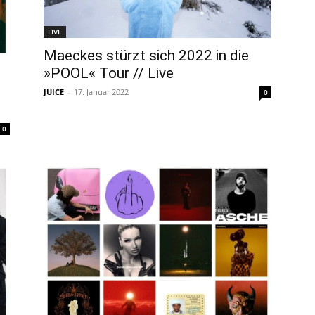
LIVE
Maeckes stürzt sich 2022 in die
»POOL« Tour // Live
JUICE
-
17. Januar 2022
0
0