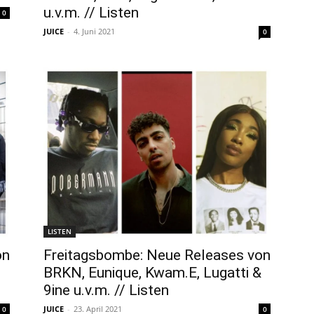
u.v.m. // Listen
0
JUICE
-
4. Juni 2021
0
LISTEN
on
Freitagsbombe: Neue Releases von
BRKN, Eunique, Kwam.E, Lugatti &
9ine u.v.m. // Listen
JUICE
-
23. April 2021
0
0