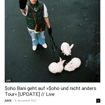
LIVE
$oho Bani geht auf »$oho und nicht anders
Tour« [UPDATE] // Live
JUICE
-
8. November 2021
0