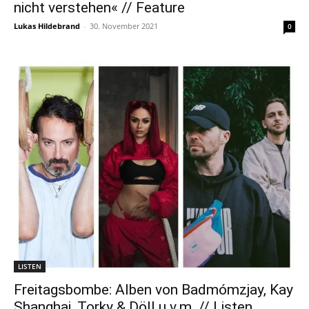
nicht verstehen« // Feature
Lukas Hildebrand
-
30. November 2021
0
LISTEN
Freitagsbombe: Alben von Badmómzjay, Kay
Shanghai, Torky & Döll u.v.m. // Listen