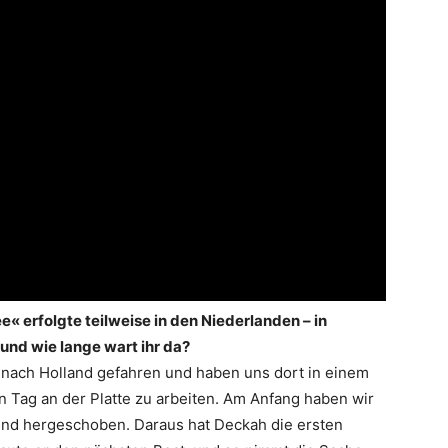
« erfolgte teilweise in den Niederlanden – in
nd wie lange wart ihr da?
nach Holland gefahren und haben uns dort in einem
 Tag an der Platte zu arbeiten. Am Anfang haben wir
nd hergeschoben. Daraus hat Deckah die ersten