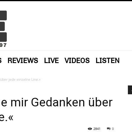
S
REVIEWS
LIVE
VIDEOS
LISTEN
ber jede einzelne Line.«
e mir Gedanken über
e.«
2841
0