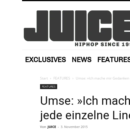
EXCLUSIVES
NEWS
FEATURE
Start
FEATURES
Umse: »Ich mache mir Gedanken ü
FEATURES
Umse: »Ich mach
jede einzelne Lin
Von
JUICE
-
3. November 2015