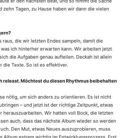
baute er den nächsten Beat, und so nimmt die Sache
d zehn Tagen, zu Hause haben wir dann die vielen
gern?
 raus, die wir letzten Endes sampeln, damit die
was ich hinterher erwarten kann. Wir arbeiten jetzt
ich die Aufgaben genau aufteilen. Deckah ist allein
 die Texte. So ist es effektiver.
ch releast. Möchtest du diesen Rhythmus beibehalten
e nötig, um sich anders zu orientieren. Es ist nicht
ringen – und jetzt ist der richtige Zeitpunkt, etwas
herauszuarbeiten. Wir hatten voll Bock, die letzten
ssen auch, dass das nächste Album wieder so werden
pruch. Den Mut, etwas Neues auszuprobieren, muss
es Album extrem wichtig im Entwicklungsprozess. Erst