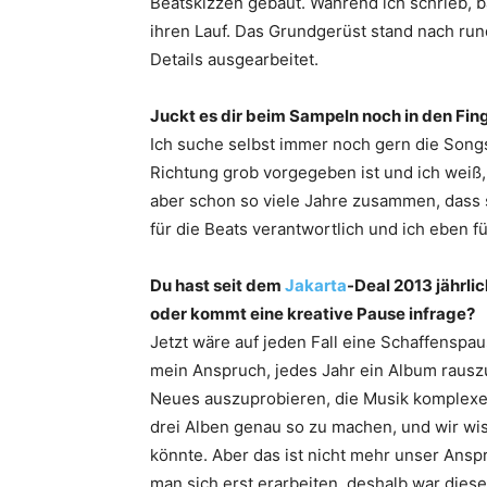
Beatskizzen gebaut. Während ich schrieb, 
ihren Lauf. Das Grundgerüst stand nach run
Details ausgearbeitet.
Juckt es dir beim Sampeln noch in den Fin
Ich suche selbst immer noch gern die Songs
Richtung grob vorgegeben ist und ich weiß, 
aber schon so viele Jahre zusammen, dass s
für die Beats verantwortlich und ich eben für
Du hast seit dem
Jakarta
-Deal 2013 jährli
oder kommt eine kreative Pause infrage?
Jetzt wäre auf jeden Fall eine Schaffenspaus
mein Anspruch, jedes Jahr ein Album rauszub
Neues auszuprobieren, die Musik komplexer 
drei Alben genau so zu machen, und wir wi
könnte. Aber das ist nicht mehr unser Ans
man sich erst erarbeiten, deshalb war dies