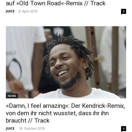
auf »Old Town Road«-Remix // Track
JUICE
-
8. April 2019
0
NEWS
»Damn, I feel amazing«: Der Kendrick-Remix,
von dem ihr nicht wusstet, dass ihr ihn
braucht // Track
JUICE
-
18. Oktober 2018
0