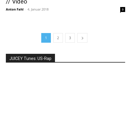
// Video
Anton Fahl
-
4. Januar 2018
0
1
2
3
JUICEY Tunes: US-Rap