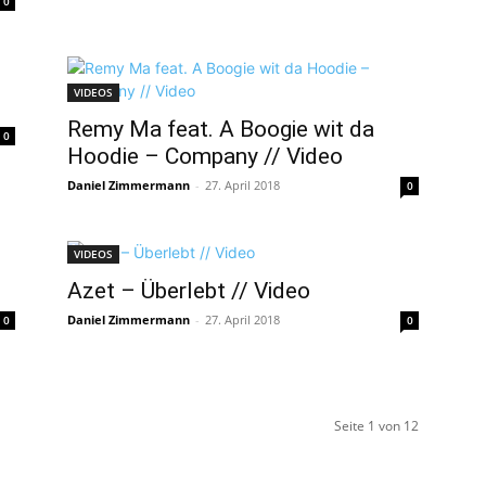
0
VIDEOS
Remy Ma feat. A Boogie wit da
0
Hoodie – Company // Video
Daniel Zimmermann
-
27. April 2018
0
VIDEOS
Azet – Überlebt // Video
Daniel Zimmermann
-
27. April 2018
0
0
Seite 1 von 12