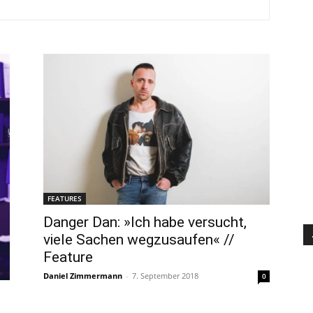
FEATURES
Danger Dan: »Ich habe versucht,
viele Sachen wegzusaufen« //
Feature
Daniel Zimmermann
-
7. September 2018
0