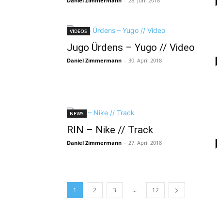
Daniel Zimmermann
-
28. Juni 2018
VIDEOS
Jugo Ürdens – Yugo // Video
Daniel Zimmermann
-
30. April 2018
NEWS
RIN – Nike // Track
Daniel Zimmermann
-
27. April 2018
...
1
2
3
12