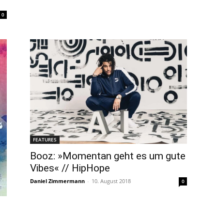
0
FEATURES
Booz: »Momentan geht es um gute
Vibes« // HipHope
Daniel Zimmermann
-
10. August 2018
0