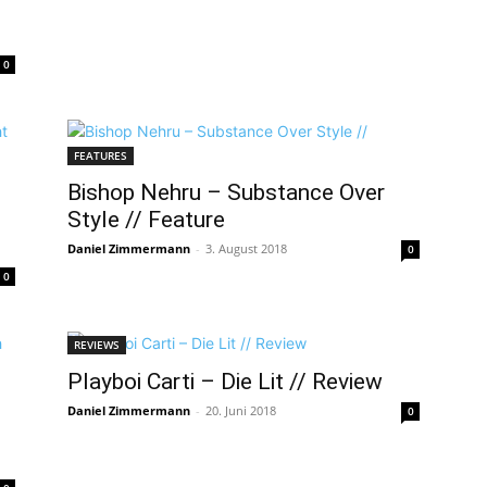
0
FEATURES
Bishop Nehru – Substance Over
Style // Feature
Daniel Zimmermann
-
3. August 2018
0
0
REVIEWS
Playboi Carti – Die Lit // Review
Daniel Zimmermann
-
20. Juni 2018
0