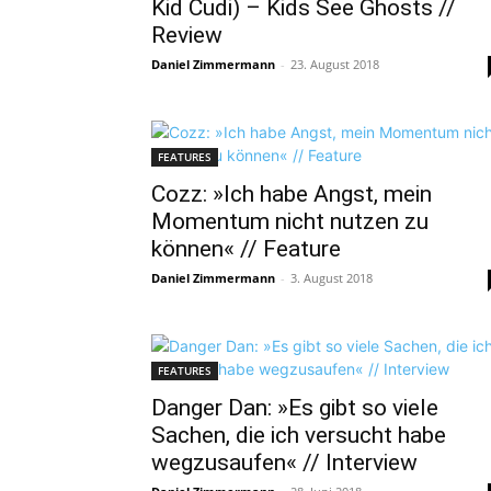
Kid Cudi) – Kids See Ghosts //
Review
Daniel Zimmermann
-
23. August 2018
FEATURES
Cozz: »Ich habe Angst, mein
Momentum nicht nutzen zu
können« // Feature
Daniel Zimmermann
-
3. August 2018
FEATURES
Danger Dan: »Es gibt so viele
Sachen, die ich versucht habe
wegzusaufen« // Interview