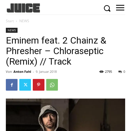
Start
NEWS
NEWS
Eminem feat. 2 Chainz &
Phresher – Chloraseptic
(Remix) // Track
Von
Anton Fahl
-
9. Januar 2018
2795
0