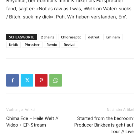
Beyoncé, der ebenfalls mehr Kritiker als Fürsprecher
fand, sagt er: »Not as raw as I was, ›Walk on Water‹ sucks
/ Bitch, suck my dick«. Puh. Wir haben verstanden, Em‘.
SCHLAGWORTE
2 chainz
Chloraseptic
detroit
Eminem
Kritik
Phresher
Remix
Revival
Vorheriger Artikel
Nächster Artikel
Chima Ede – Heile Welt //
Started from the bedroom:
Video + EP-Stream
Producer Binkbeats geht auf
Tour // Live