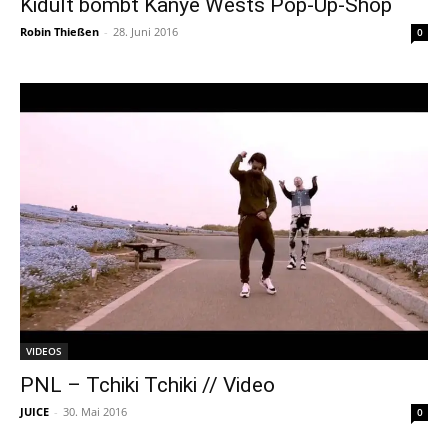
Kidult bombt Kanye Wests Pop-Up-Shop
Robin Thießen
-
28. Juni 2016
0
VIDEOS
PNL – Tchiki Tchiki // Video
JUICE
-
30. Mai 2016
0