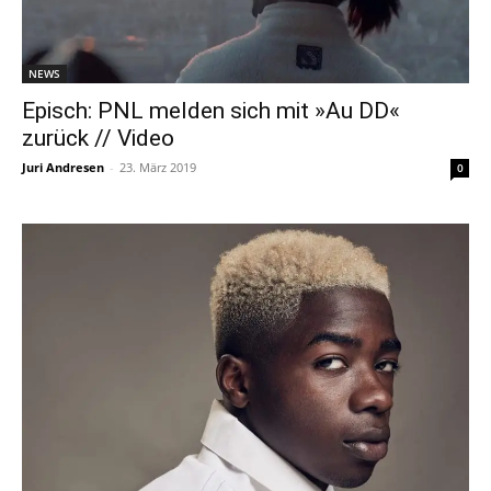
NEWS
Episch: PNL melden sich mit »Au DD«
zurück // Video
Juri Andresen
-
23. März 2019
0