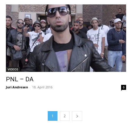
VIDEOS
PNL – DA
Juri Andresen
-
18. April 2016
0
1
2