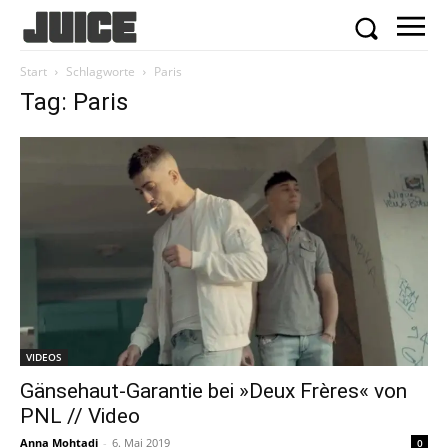
Start
Schlagworte
Paris
Tag: Paris
VIDEOS
Gänsehaut-Garantie bei »Deux Frères« von
PNL // Video
Anna Mohtadi
-
6. Mai 2019
0