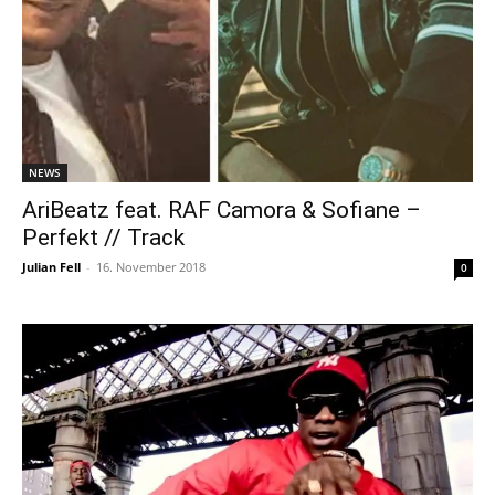
NEWS
AriBeatz feat. RAF Camora & Sofiane –
Perfekt // Track
Julian Fell
-
16. November 2018
0