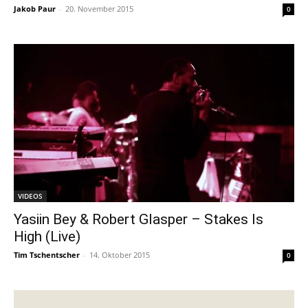
Jakob Paur
-
20. November 2015
0
VIDEOS
Yasiin Bey & Robert Glasper – Stakes Is
High (Live)
Tim Tschentscher
-
14. Oktober 2015
0