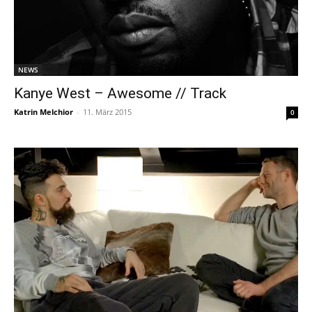
NEWS
Kanye West – Awesome // Track
Katrin Melchior
-
11. März 2015
0