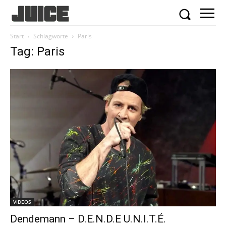
Start
Schlagworte
Paris
Tag: Paris
VIDEOS
Dendemann – D.E.N.D.E U.N.I.T.É.