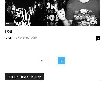
NEWS
DSL
JUICE
-
4. November 2010
0
1
2
JUICEY Tunes: US-Rap