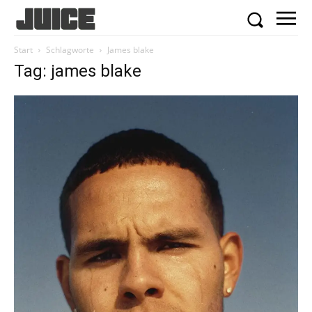
Start
Schlagworte
James blake
Tag: james blake