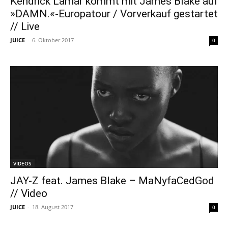
Kendrick Lamar kommt mit James Blake auf
»DAMN.«-Europatour / Vorverkauf gestartet
// Live
JUICE
-
6. Oktober 2017
0
VIDEOS
JAY-Z feat. James Blake – MaNyfaCedGod
// Video
JUICE
-
18. August 2017
0