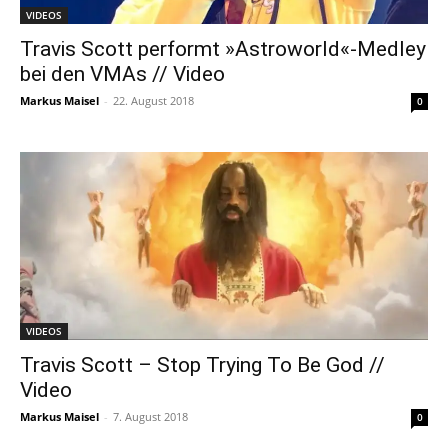
VIDEOS
Travis Scott performt »Astroworld«-Medley
bei den VMAs // Video
Markus Maisel
-
22. August 2018
0
VIDEOS
Travis Scott – Stop Trying To Be God //
Video
Markus Maisel
-
7. August 2018
0