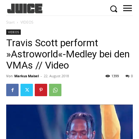
Start
VIDEOS
VIDEOS
Travis Scott performt
»Astroworld«-Medley bei den
VMAs // Video
Von
Markus Maisel
-
22. August 2018
1399
0