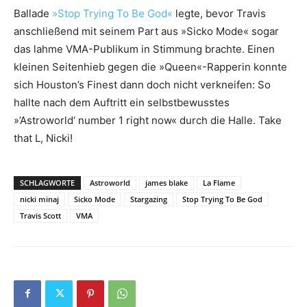
Ballade
»Stop Trying To Be God«
legte, bevor Travis
anschließend mit seinem Part aus »Sicko Mode« sogar
das lahme VMA-Publikum in Stimmung brachte. Einen
kleinen Seitenhieb gegen die »Queen«-Rapperin konnte
sich Houston’s Finest dann doch nicht verkneifen: So
hallte nach dem Auftritt ein selbstbewusstes
»’Astroworld‘ number 1 right now« durch die Halle. Take
that L, Nicki!
SCHLAGWORTE
Astroworld
james blake
La Flame
nicki minaj
Sicko Mode
Stargazing
Stop Trying To Be God
Travis Scott
VMA