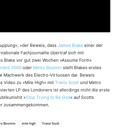
puppung«, »der Beweis, dass
James Blake
einer der
nationale Fachjournaille übertraf sich mit
mes Blake vor gut zwei Wochen »Assume Form«
ndré 3000
oder
Metro Boomin
stellt Blakes erstes
te Machwerk des Electro-Virtuosen dar. Beweis
as Video zu »Mile High« mit
Travis Scott
und Metro
vierten LP des Londoners ist allerdings nicht die erste
blikumshit »
Stop Trying to Be God
« auf Scotts
iker zusammengekommen.
ro Boomin
mile high
Travsi Scott