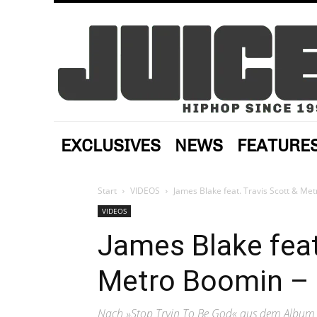
EXCLUSIVES
NEWS
FEATURE
Start
VIDEOS
James Blake feat. Travis Scott & Metr
VIDEOS
James Blake feat
Metro Boomin – M
Nach »Stop Tryin To Be God« aus dem Album »