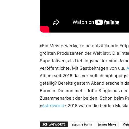
»Ein Meisterwerk«, »eine entzückende Ent
größten Produzenten der Welt ist«. Die inter
Superlativen, als Lieblingsmastermind Ja
veröffentlichte. Mit Gastbeiträgen von u.a.
A
Album seit 2016 das vermutlich hiphoppigs
gefällig? Bereits gestern Abend erschein d
Boomin. Die nun mehr dritte Single aus der 
Zusammenarbeit der beiden. Schon beim Pu
»
Astroworld
« 2018 waren die beiden Mus
SCHLAGWORTE
assume form
james blake
Met