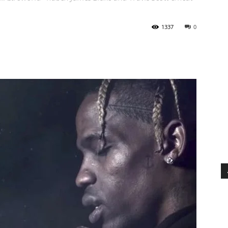
1337
0