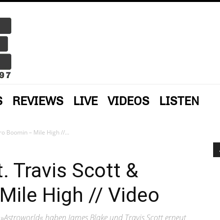
S
REVIEWS
LIVE
VIDEOS
LISTEN
o Boomin – Mile High //...
. Travis Scott &
ile High // Video
Astroworld« haben James Blake und Travis Scott erneut