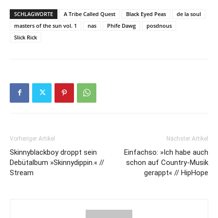
SCHLAGWORTE
A Tribe Called Quest
Black Eyed Peas
de la soul
masters of the sun vol. 1
nas
Phife Dawg
posdnous
Slick Rick
Vorheriger Artikel
Nächster Artikel
Skinnyblackboy droppt sein
Einfachso: »Ich habe auch
Debütalbum »Skinnydippin.« //
schon auf Country-Musik
Stream
gerappt« // HipHope