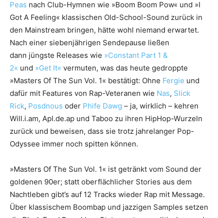
Peas
nach Club-Hymnen wie »Boom Boom Pow« und »I
Got A Feeling« klassischen Old-School-Sound zurück in
den Mainstream bringen, hätte wohl niemand erwartet.
Nach einer siebenjährigen Sendepause ließen
dann jüngste Releases wie
»Constant Part 1 &
2«
und
»Get It«
vermuten, was das heute gedroppte
»Masters Of The Sun Vol. 1« bestätigt: Ohne
Fergie
und
dafür mit Features von Rap-Veteranen wie
Nas
,
Slick
Rick
,
Posdnous
oder
Phife Dawg
– ja, wirklich – kehren
Will.i.am, Apl.de.ap und Taboo zu ihren HipHop-Wurzeln
zurück und beweisen, dass sie trotz jahrelanger Pop-
Odyssee immer noch spitten können.
»Masters Of The Sun Vol. 1« ist getränkt vom Sound der
goldenen 90er; statt oberflächlicher Stories aus dem
Nachtleben gibt’s auf 12 Tracks wieder Rap mit Message.
Über klassischem Boombap und jazzigen Samples setzen