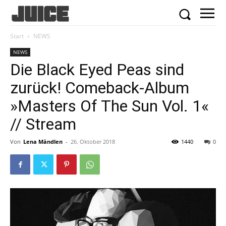
Start
NEWS
NEWS
Die Black Eyed Peas sind
zurück! Comeback-Album
»Masters Of The Sun Vol. 1«
// Stream
Von
Lena Mändlen
-
26. Oktober 2018
1440
0