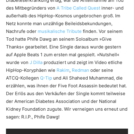
Diabeteserkrankung erlag, war die Anteilnahme am Tod
des Mitbegründers von
A Tribe Called Quest
inner- und
außerhalb des HipHop-Kosmos ungebrochen groß. Im
Netz konnte man unzählige Beileidsbekundungen,
Nachrufe oder
musikalische Tribute
finden. Vor seinem
Tod hatte Phife Dawg an seinem Soloalbum »Give
Thanks« gearbeitet. Eine Single daraus wurde gestern
auf Apple Beats 1 zum ersten mal gespielt. »Nutshell«
wurde von
J Dilla
produziert und zeigt im Video etliche
HipHop-Koryphäen wie
Rakim
,
Redman
oder seine
ATCQ-Kollegen
Q-Tip
und Ali Shaheed Muhammad, die
erzählen, was ihnen der Five Foot Assassin bedeutet hat.
Der Erlös aus den Verkäufen der Single kommt teilweise
der American Diabetes Association und der National
Kidney Foundation zugute. Wir verneigen uns erneut und
sagen: R.I.P., Phife Dawg!