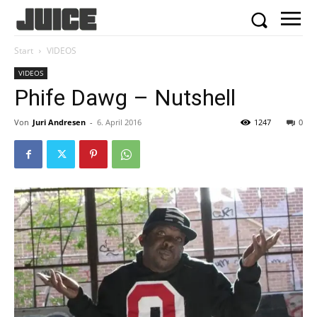
Start
VIDEOS
VIDEOS
Phife Dawg – Nutshell
Von
Juri Andresen
-
6. April 2016
1247
0