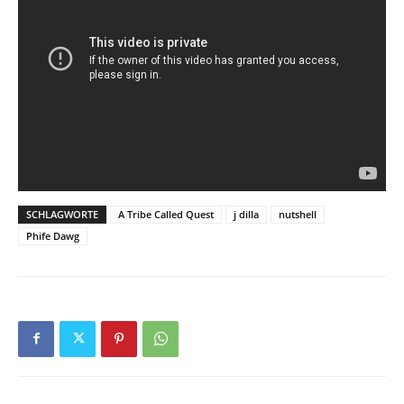
SCHLAGWORTE
A Tribe Called Quest
j dilla
nutshell
Phife Dawg