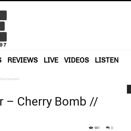
S
REVIEWS
LIVE
VIDEOS
LISTEN
 Albumstream
or – Cherry Bomb //
901
0