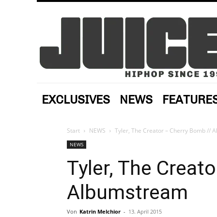
EXCLUSIVES
NEWS
FEATURE
Start
NEWS
Tyler, The Creator – Cherry Bomb //
NEWS
Tyler, The Creat
Albumstream
Von
Katrin Melchior
-
13. April 2015