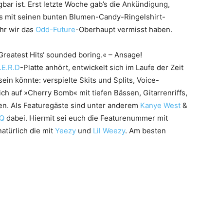
gbar ist. Erst letzte Woche gab’s die Ankündigung,
ns mit seinen bunten Blumen-Candy-Ringelshirt-
ehr wir das
Odd-Future
-Oberhaupt vermisst haben.
reatest Hits‘ sounded boring.« – Ansage!
.E.R.D
-Platte anhört, entwickelt sich im Laufe der Zeit
ein könnte: verspielte Skits und Splits, Voice-
ch auf »Cherry Bomb« mit tiefen Bässen, Gitarrenriffs,
n. Als Featuregäste sind unter anderem
Kanye West
&
 Q
dabei. Hiermit sei euch die Featurenummer mit
atürlich die mit
Yeezy
und
Lil Weezy
. Am besten