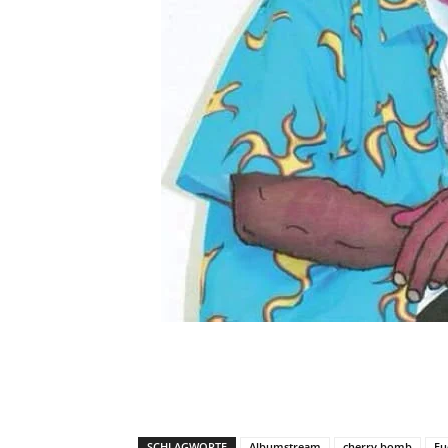
SCHLAGWORTE
Albumstream
cherry bomb
Fu