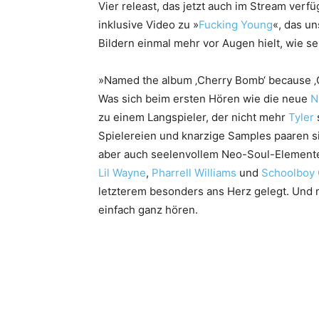
Vier releast, das jetzt auch im Stream verfü
inklusive Video zu »
Fucking Young
«, das u
Bildern einmal mehr vor Augen hielt, wie s
»Named the album ‚Cherry Bomb‘ because ‚G
Was sich beim ersten Hören wie die neue
N
zu einem Langspieler, der nicht mehr
Tyler
s
Spielereien und knarzige Samples paaren si
aber auch seelenvollem Neo-Soul-Elemente
Lil Wayne
,
Pharrell Williams
und
Schoolboy
letzterem besonders ans Herz gelegt. Und n
einfach ganz hören.