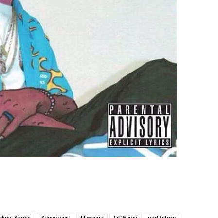
cking Young
Kanye west
lil wayne
Lil Weezy
odd future