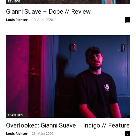
REVIEWS
Gianni Suave – Dope // Review
Louis Richter
-
10. April 2020
0
FEATURES
Overlooked: Gianni Suave – Indigo // Feature
Louis Richter
-
25. März 2020
0