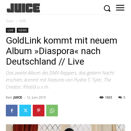
Start
LIVE
LIVE
NEWS
GoldLink kommt mit neuem
Album »Diaspora« nach
Deutschland // Live
Das zweite Album des DMV-Rappers, das gestern Nacht
erschien, kommt mit Features von Pusha T, Tyler, The
Creator, Khalid u.v.m.
Von
JUICE
-
12. Juni 2019
1603
0