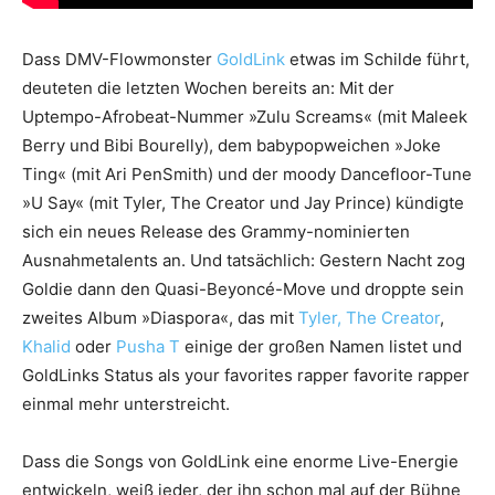
Dass DMV-Flowmonster
GoldLink
etwas im Schilde führt,
deuteten die letzten Wochen bereits an: Mit der
Uptempo-Afrobeat-Nummer »Zulu Screams« (mit Maleek
Berry und Bibi Bourelly), dem babypopweichen »Joke
Ting« (mit Ari PenSmith) und der moody Dancefloor-Tune
»U Say« (mit Tyler, The Creator und Jay Prince) kündigte
sich ein neues Release des Grammy-nominierten
Ausnahmetalents an. Und tatsächlich: Gestern Nacht zog
Goldie dann den Quasi-Beyoncé-Move und droppte sein
zweites Album »Diaspora«, das mit
Tyler, The Creator
,
Khalid
oder
Pusha T
einige der großen Namen listet und
GoldLinks Status als your favorites rapper favorite rapper
einmal mehr unterstreicht.
Dass die Songs von GoldLink eine enorme Live-Energie
entwickeln, weiß jeder, der ihn schon mal auf der Bühne