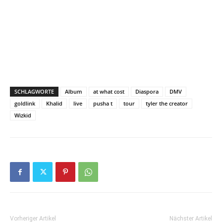
SCHLAGWORTE
Album
at what cost
Diaspora
DMV
goldlink
Khalid
live
pusha t
tour
tyler the creator
Wizkid
Vorheriger Artikel
Nächster Artikel