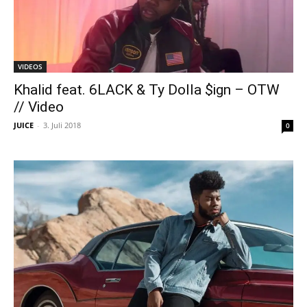
VIDEOS
Khalid feat. 6LACK & Ty Dolla $ign – OTW
// Video
JUICE
-
3. Juli 2018
0