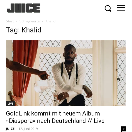
Start
Schlagworte
Khalid
Tag: Khalid
LIVE
GoldLink kommt mit neuem Album
»Diaspora« nach Deutschland // Live
JUICE
-
12. Juni 2019
0