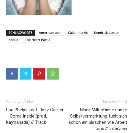
SCHLAGWORTE
American teen
Calvin harris
Kendrick Lamar
Khalid
The Heart Part 4
Vorheriger Artikel
Nächster Artikel
Lou Phelps feat. Jazz Cartier
Black Milk: »Diese ganze
– Come Inside (prod.
Selbstvermarktung fühlt sich
Kaytranada) // Track
schon ein bisschen wie Arbeit
an« // Interview