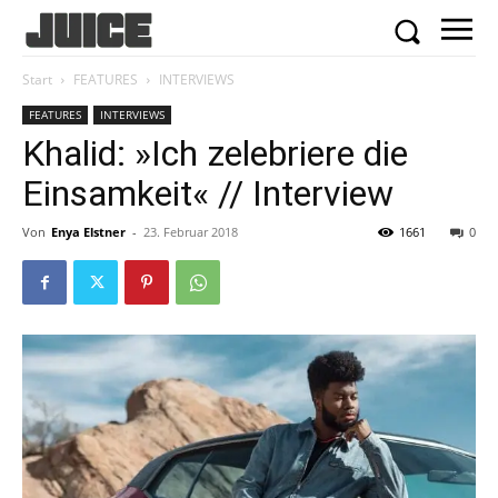
Start
FEATURES
INTERVIEWS
FEATURES
INTERVIEWS
Khalid: »Ich zelebriere die
Einsamkeit« // Interview
Von
Enya Elstner
-
23. Februar 2018
1661
0