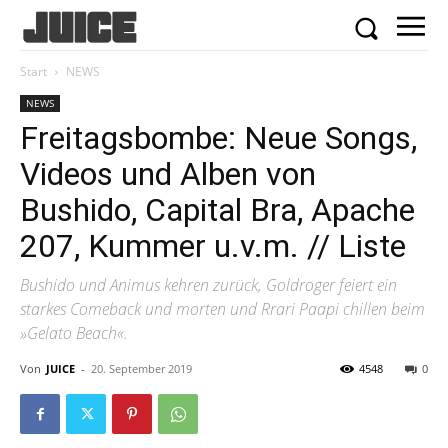
Start
NEWS
NEWS
Freitagsbombe: Neue Songs,
Videos und Alben von
Bushido, Capital Bra, Apache
207, Kummer u.v.m. // Liste
Bushido und Animus kehren zurück, Goldroger feiert ein
starkes Comeback und morten und Rrari Paapi chillen beim
»Gelato Beach«.
Von
JUICE
-
20. September 2019
4548
0