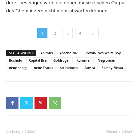
derer beseitigen wird, die neuen musikalischen Output
des Chemnitzers nicht mehr abwarten können.
1
2
3
4
SCHLAGWORTE
Animus
Apache 207
Brown-Eyes White Boy
Bushido
Capital Bra
Goldroger
kummer
Negroman
neue songs
neue Tracks
raf camora
Samra
Skinny Finsta
Vorheriger Artikel
Nächster Artikel