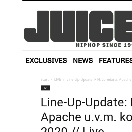
EXCLUSIVES
NEWS
FEATURE
Start
LIVE
Line-Up-Update: RIN, Loredana, Apache 
LIVE
Line-Up-Update: 
Apache u.v.m. k
2020 // Live