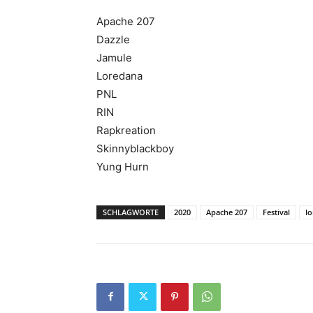
Apache 207
Dazzle
Jamule
Loredana
PNL
RIN
Rapkreation
Skinnyblackboy
Yung Hurn
SCHLAGWORTE
2020
Apache 207
Festival
l