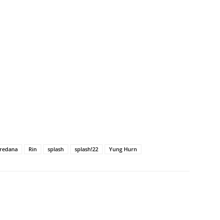
oredana
Rin
splash
splash!22
Yung Hurn