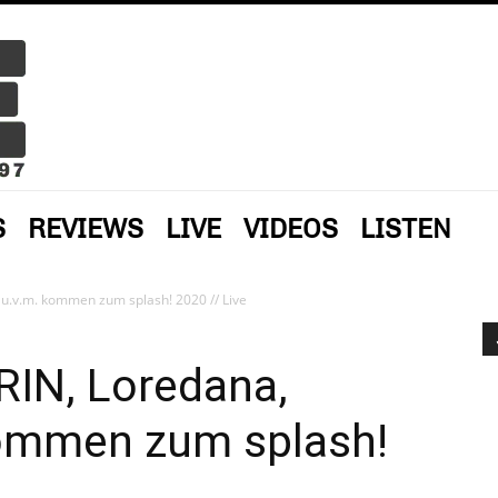
S
REVIEWS
LIVE
VIDEOS
LISTEN
u.v.m. kommen zum splash! 2020 // Live
RIN, Loredana,
ommen zum splash!