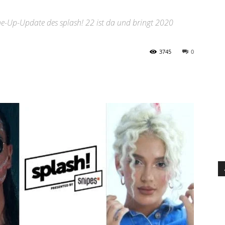
ine-Up-Update des splash! 22 ist da und bringt 2020
3745
0