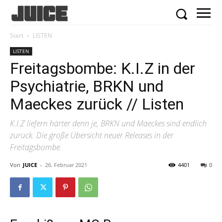
Start
LISTEN
LISTEN
Freitagsbombe: K.I.Z in der
Psychiatrie, BRKN und
Maeckes zurück // Listen
K.I.Z liefern härter denn je, BRKN und Maeckes sind endlich
zurück. Die große Übersicht neuer Releases in der
Freitagsbombe.
Von
JUICE
-
26. Februar 2021
4401
0