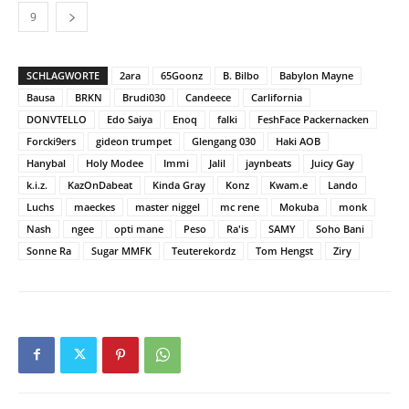
9
SCHLAGWORTE
2ara
65Goonz
B. Bilbo
Babylon Mayne
Bausa
BRKN
Brudi030
Candeece
Carlifornia
DONVTELLO
Edo Saiya
Enoq
falki
FeshFace Packernacken
Forcki9ers
gideon trumpet
Glengang 030
Haki AOB
Hanybal
Holy Modee
Immi
Jalil
jaynbeats
Juicy Gay
k.i.z.
KazOnDabeat
Kinda Gray
Konz
Kwam.e
Lando
Luchs
maeckes
master niggel
mc rene
Mokuba
monk
Nash
ngee
opti mane
Peso
Ra'is
SAMY
Soho Bani
Sonne Ra
Sugar MMFK
Teuterekordz
Tom Hengst
Ziry