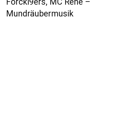
Forcki9ers, MC Rene –
Mundräubermusik