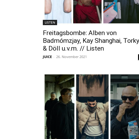
LISTEN
Freitagsbombe: Alben von
Badmómzjay, Kay Shanghai, Tork
& Döll u.v.m. // Listen
JUICE
-
26. November 2021