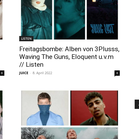
LISTEN
Freitagsbombe: Alben von 3Plusss,
Waving The Guns, Eloquent u.v.m
// Listen
JUICE
-
8. April 2022
0
0