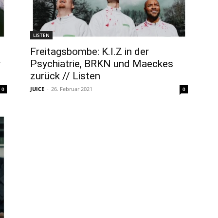
LISTEN
Freitagsbombe: K.I.Z in der
y
Psychiatrie, BRKN und Maeckes
zurück // Listen
JUICE
-
26. Februar 2021
0
0