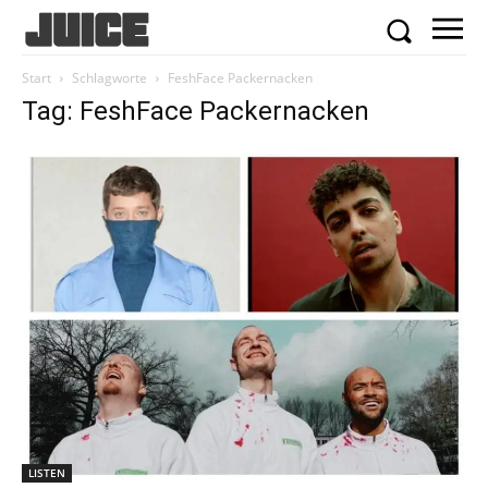
Start
Schlagworte
FeshFace Packernacken
Tag: FeshFace Packernacken
LISTEN