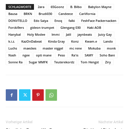
SCHLAGWORTE
2ara
65Goonz
B. Bilbo
Babylon Mayne
Bausa
BRKN
Brudi030
Candeece
Carlifornia
DONVTELLO
Edo Saiya
Enoq
falki
FeshFace Packernacken
Forcki9ers
gideon trumpet
Glengang 030
Haki AOB
Hanybal
Holy Modee
Immi
Jalil
jaynbeats
Juicy Gay
k.i.z.
KazOnDabeat
Kinda Gray
Konz
Kwam.e
Lando
Luchs
maeckes
master niggel
mc rene
Mokuba
monk
Nash
ngee
opti mane
Peso
Ra'is
SAMY
Soho Bani
Sonne Ra
Sugar MMFK
Teuterekordz
Tom Hengst
Ziry
Vorheriger Artikel
Nächster Artikel