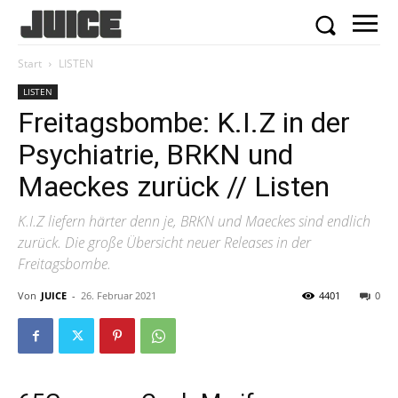
Start
LISTEN
LISTEN
Freitagsbombe: K.I.Z in der
Psychiatrie, BRKN und
Maeckes zurück // Listen
K.I.Z liefern härter denn je, BRKN und Maeckes sind endlich
zurück. Die große Übersicht neuer Releases in der
Freitagsbombe.
Von
JUICE
-
26. Februar 2021
4401
0