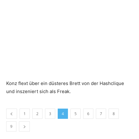
Konz flext über ein düsteres Brett von der Hashclique
und inszeniert sich als Freak.
1
2
3
4
5
6
7
8
9