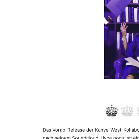
Das Vorab-Release der Kanye-West-Kollabo »
nach seinem Soundcloud-Hype noch ist: ein