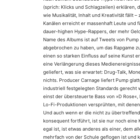
(sprich: Klicks und Schlagzeilen) erklären
wie Musikalität, Inhalt und Kreativität fällt 
Kanälen erreicht er massenhaft Leute und fü
dauer-highen Hype-Rappers, der mehr Geld
Name des Albums ist auf Tweets von Pump z
abgebrochen zu haben, um das Rapgame zu 
einen so starken Einfluss auf seine Kunst e
eine Verlängerung dieses Medienereigniss
geliefert, was sie erwartet: Drug-Talk, Mon
nichts. Producer Carnage liefert Pump glat
industriell festgelegten Standards gerecht 
einst der übersteuerte Bass von »D Rose«, 
Lo-Fi-Produktionen versprühten, mit dene
Und auch wenn er die nicht zu übertreffen
konsequent fortführt, ist sie nur noch eine 
egal ist, ist etwas anderes als einer, dem al
mehrfach von der Schule geflogen ist und k