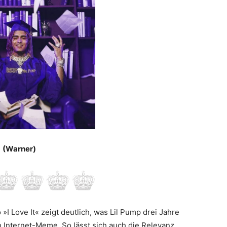
(Warner)
I Love It« zeigt deutlich, was Lil Pump drei Jahre
 Internet-Meme. So lässt sich auch die Relevanz