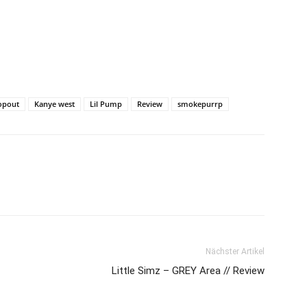
opout
Kanye west
Lil Pump
Review
smokepurrp
Nächster Artikel
Little Simz – GREY Area // Review