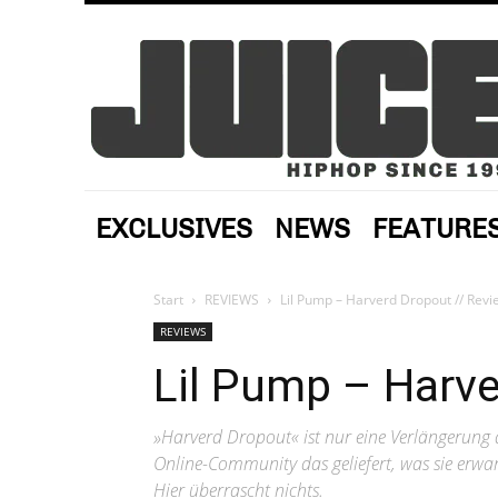
EXCLUSIVES
NEWS
FEATURE
Start
REVIEWS
Lil Pump – Harverd Dropout // Revi
REVIEWS
Lil Pump – Harve
»Harverd Dropout« ist nur eine Verlängerung
Online-Community das geliefert, was sie erwar
Hier überrascht nichts.