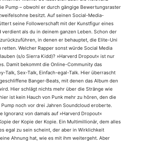
, die Pump – obwohl er durch gängige Bewertungsraster
– zweifelsohne besitzt. Auf seinen Social-­Media-
ttert seine Followerschaft mit der Kunstfigur eines
 verdient als du in deinem ganzen Leben. Schon der
urückzuführen, in denen er behauptet, die Elite-Uni
retten. Welcher Rapper sonst würde Social Media
rlauben (s/o Sierra Kidd)? »Harverd Dropout« ist nur
es. Damit bekommt die Online-Community das
ey-Talk, Sex-Talk, Einfach-egal-Talk. Hier überrascht
tge­schliffene Banger-Beats, mit denen das Album den
wird. Hier schlägt nichts mehr über die Stränge wie
hier ist kein Hauch von Punk mehr zu hören, den die
n Pump noch vor drei Jahren Soundcloud eroberte.
de Ignoranz von damals auf »Harverd Dropout«
Kopie der Kopie der Kopie. Ein Multimillionär, dem alles
les egal zu sein scheint, der aber in Wirklichkeit
eine Ahnung hat, wie es mit ihm weitergeht. Aber