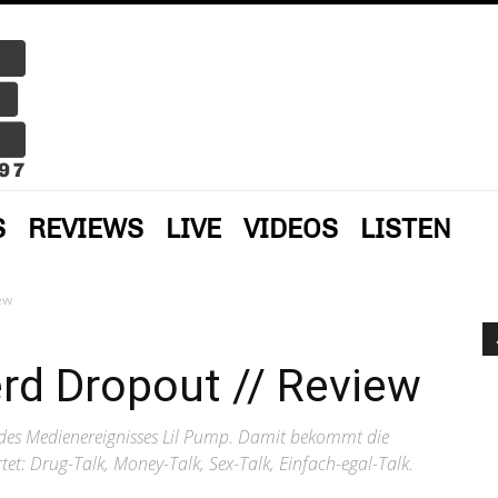
S
REVIEWS
LIVE
VIDEOS
LISTEN
ew
rd Dropout // Review
 des Medienereignisses Lil Pump. Damit bekommt die
tet: Drug-Talk, Money-Talk, Sex-Talk, Einfach-egal-Talk.