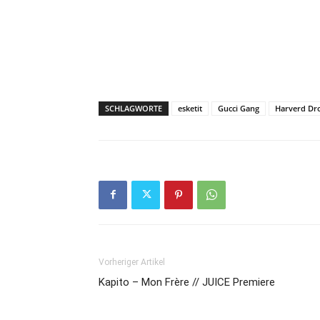
SCHLAGWORTE
esketit
Gucci Gang
Harverd Dr
Vorheriger Artikel
Kapito – Mon Frère // JUICE Premiere