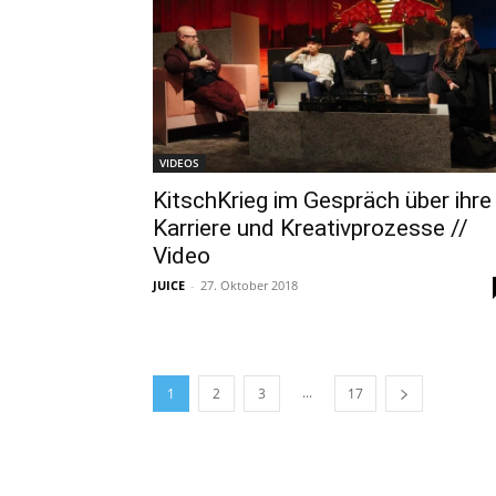
VIDEOS
KitschKrieg im Gespräch über ihre
Karriere und Kreativprozesse //
Video
JUICE
-
27. Oktober 2018
...
1
2
3
17