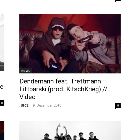
NEWS
Dendemann feat. Trettmann –
ie
Littbarski (prod. KitschKrieg) //
Video
0
JUICE
-
9. Dezember 2018
0