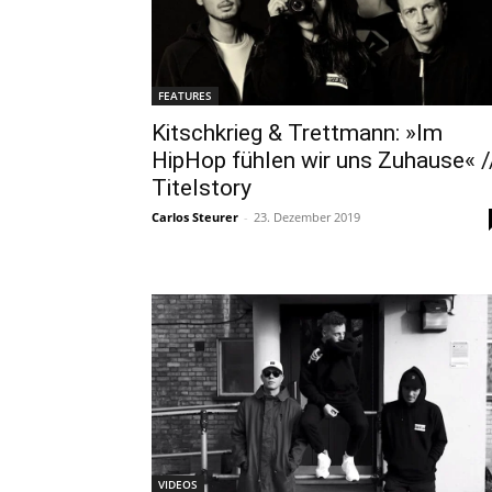
FEATURES
Kitschkrieg & Trettmann: »Im
HipHop fühlen wir uns Zuhause« /
Titelstory
Carlos Steurer
-
23. Dezember 2019
VIDEOS