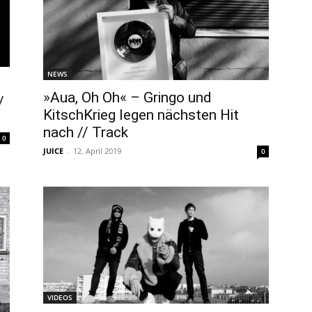
NEWS
»Aua, Oh Oh« – Gringo und
/
KitschKrieg legen nächsten Hit
nach // Track
0
JUICE
-
12. April 2019
0
VIDEOS