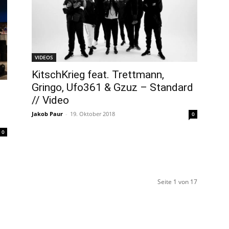
VIDEOS
KitschKrieg feat. Trettmann,
Gringo, Ufo361 & Gzuz – Standard
// Video
Jakob Paur
-
19. Oktober 2018
0
0
Seite 1 von 17