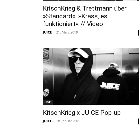
KitschKrieg & Trettmann über
»Standard«: »Krass, es
funktioniert« // Video
JUICE
-
21. März 2019
LIVE
KitschKrieg x JUICE Pop-up
JUICE
-
18. Januar 2019