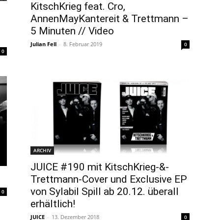
KitschKrieg feat. Cro,
AnnenMayKantereit & Trettmann –
5 Minuten // Video
Julian Fell
-
8. Februar 2019
0
0
ARCHIV
JUICE #190 mit KitschKrieg-&-
Trettmann-Cover und Exclusive EP
von Sylabil Spill ab 20.12. überall
0
erhältlich!
JUICE
-
13. Dezember 2018
0