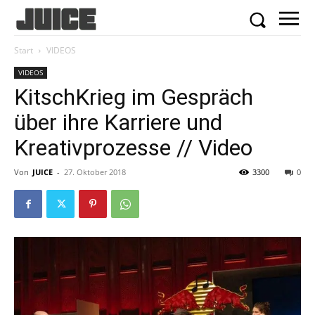
Start
VIDEOS
VIDEOS
KitschKrieg im Gespräch
über ihre Karriere und
Kreativprozesse // Video
Von
JUICE
-
27. Oktober 2018
3300
0