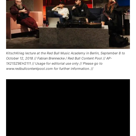
KitschKrieg lecture at the Red Bull Music Academy in Berlin, September 8 to
October 12, 2018 // Fabian Brennecke / Red Bull Content Pool // AP-
1X21SZ9EH2111 // Usage for editorial use only // Please go to
www.redbullcontentpool.com for further information. //