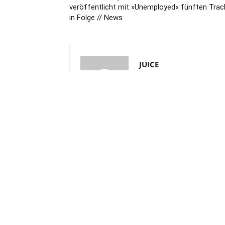
veröffentlicht mit »Unemployed« fünften Trac
in Folge // News
JUICE
© 2020 piranha media GmbH