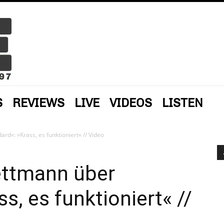
S
REVIEWS
LIVE
VIDEOS
LISTEN
rd«: »Krass, es funktioniert« // Video
ettmann über
s, es funktioniert« //