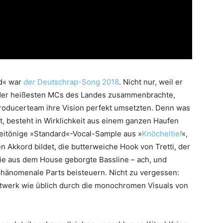
rd« war
der
Deutschrap-Song 2018
. Nicht nur, weil er
r der heißesten MCs des Landes zusammenbrachte,
roducerteam ihre Vision perfekt umsetzten. Denn was
t, besteht in Wirklichkeit aus einem ganzen Haufen
weitönige »Standard«-Vocal-Sample aus »
Knöcheltief
«,
 Akkord bildet, die butterweiche Hook von Tretti, der
 die aus dem House geborgte Bassline – ach, und
 phänomenale Parts beisteuern. Nicht zu vergessen:
werk wie üblich durch die monochromen Visuals von