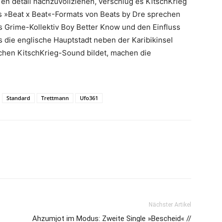
en detail nachzuvollziehen, verschlug es KitschKrieg
s »Beat x Beat«-Formats von Beats by Dre sprechen
as Grime-Kollektiv Boy Better Know und den Einfluss
 die englische Hauptstadt neben der Karibikinsel
ischen KitschKrieg-Sound bildet, machen die
Standard
Trettmann
Ufo361
Nächster Artikel
Ahzumjot im Modus: Zweite Single »Bescheid« //