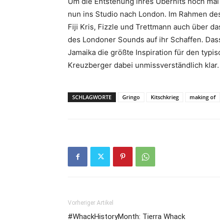
Um die Entstehung ihres Überhits noch mal 
nun ins Studio nach London. Im Rahmen de
Fiji Kris, Fizzle und Trettmann auch über d
des Londoner Sounds auf ihr Schaffen. Dass
Jamaika die größte Inspiration für den typ
Kreuzberger dabei unmissverständlich klar.
SCHLAGWORTE
Gringo
Kitschkrieg
making of
Vorheriger Artikel
#WhackHistoryMonth: Tierra Whack