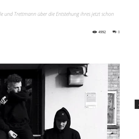
zzle und Trettmann über die Entstehung ihres jetzt schon
4992
0