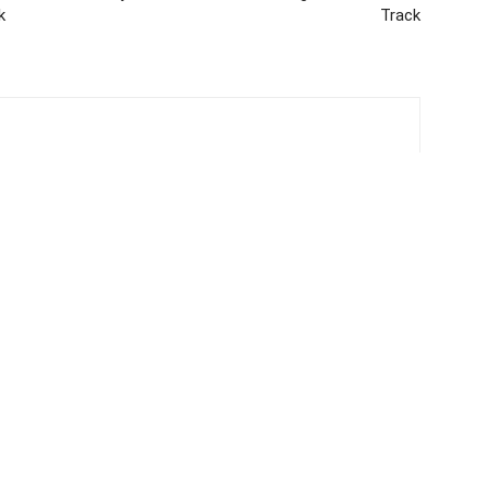
k
Track
PRAKTIKUM BEI JUICE
MEDIADATE