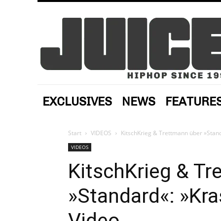
EXCLUSIVES
NEWS
FEATURE
Start
VIDEOS
KitschKrieg & Trettmann über »Standa
VIDEOS
KitschKrieg & Tr
»Standard«: »Kras
Video