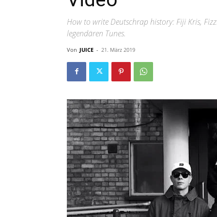
How to write Deutschrap history: Fiji Kris, Fi
legendären Tunes.
Von
JUICE
-
21. März 2019