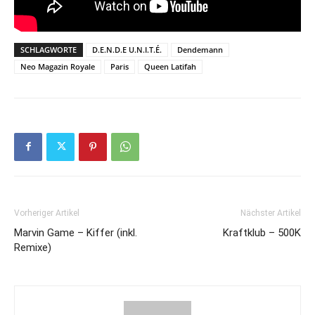
SCHLAGWORTE
D.E.N.D.E U.N.I.T.É.
Dendemann
Neo Magazin Royale
Paris
Queen Latifah
Vorheriger Artikel
Nächster Artikel
Marvin Game – Kiffer (inkl.
Kraftklub – 500K
Remixe)