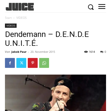
Start
VIDEOS
VIDEOS
Dendemann – D.E.N.D.E
U.N.I.T.É.
Von
Jakob Paur
-
20. November 2015
1614
0