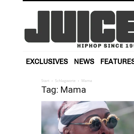
EXCLUSIVES
NEWS
FEATURE
Start
Schlagworte
Mama
Tag: Mama