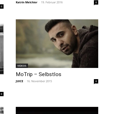
Katrin Melchior
-
19. Februar 2016
0
0
VIDEOS
MoTrip – Selbstlos
JUICE
-
16. November 2015
0
0