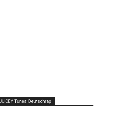
JUICEY Tunes: Deutschrap