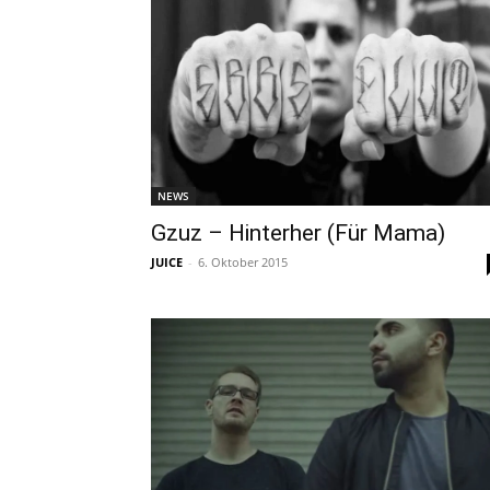
NEWS
Gzuz – Hinterher (Für Mama)
JUICE
-
6. Oktober 2015