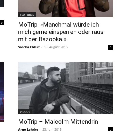
FEATURES
0
MoTrip: »Manchmal würde ich
mich gerne einsperren oder raus
mit der Bazooka.«
Sascha Ehlert
-
19. August 2015
0
VIDEOS
MoTrip – Malcolm Mittendrin
t
Arne Lehrke
-
23. Juni 2015
0