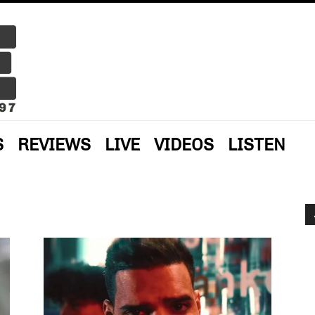
S
REVIEWS
LIVE
VIDEOS
LISTEN