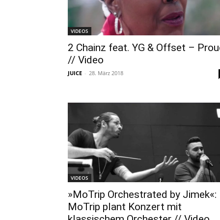
VIDEOS
2 Chainz feat. YG & Offset – Pro
// Video
JUICE
-
28. März 2018
VIDEOS
»MoTrip Orchestrated by Jimek«:
MoTrip plant Konzert mit
klassischem Orchester // Video