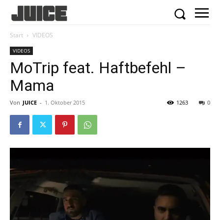
Start
VIDEOS
VIDEOS
MoTrip feat. Haftbefehl –
Mama
Von
JUICE
-
1. Oktober 2015
1263
0