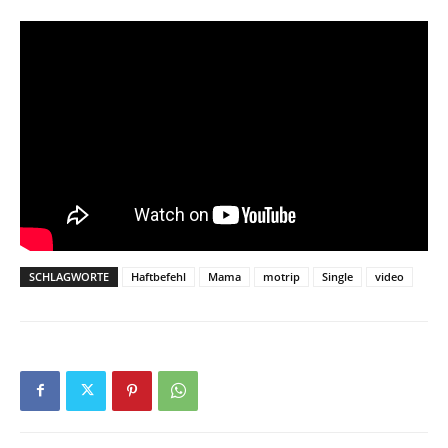
SCHLAGWORTE
Haftbefehl
Mama
motrip
Single
video