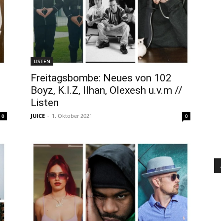
LISTEN
Freitagsbombe: Neues von 102
Boyz, K.I.Z, Ilhan, Olexesh u.v.m //
Listen
JUICE
-
1. Oktober 2021
0
0