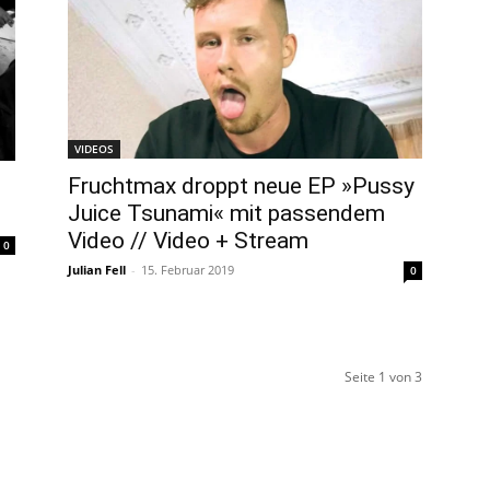
VIDEOS
Fruchtmax droppt neue EP »Pussy
Juice Tsunami« mit passendem
Video // Video + Stream
0
Julian Fell
-
15. Februar 2019
0
Seite 1 von 3