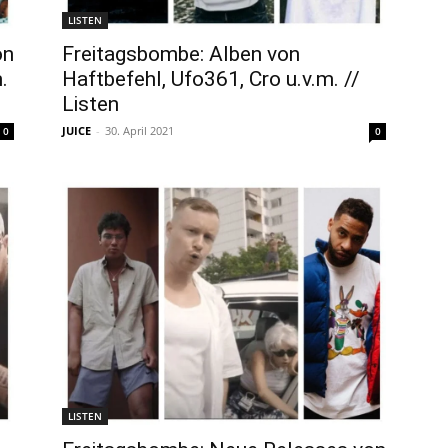
LISTEN
on
Freitagsbombe: Alben von
.
Haftbefehl, Ufo361, Cro u.v.m. //
Listen
JUICE
-
30. April 2021
0
0
LISTEN