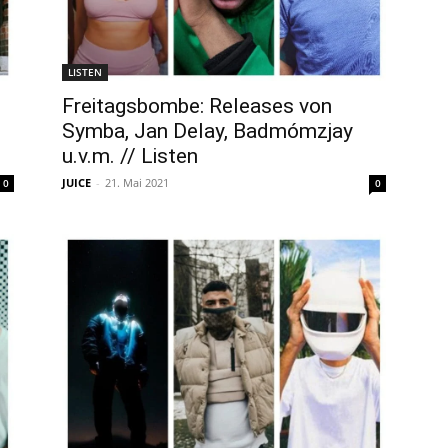
LISTEN
Freitagsbombe: Releases von
Symba, Jan Delay, Badmómzjay
u.v.m. // Listen
JUICE
-
21. Mai 2021
0
0