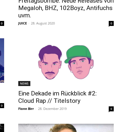
Freitagsbombe: Neue Releases von
Megaloh, BHZ, 102Boyz, Antifuchs
uvm.
JUICE
-
28. August 2020
0
0
NEWS
Eine Dekade im Rückblick #2:
Cloud Rap // Titelstory
0
Fionn Birr
-
28. Dezember 2019
0