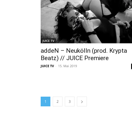
JUICE TV
addeN – Neukölln (prod. Krypta
Beatz) // JUICE Premiere
JUICE TV
-
15. Mai 2019
1
2
3