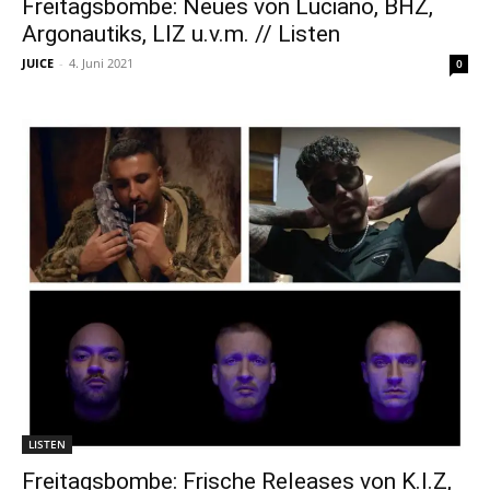
Freitagsbombe: Neues von Luciano, BHZ,
Argonautiks, LIZ u.v.m. // Listen
JUICE
-
4. Juni 2021
0
LISTEN
Freitagsbombe: Frische Releases von K.I.Z,