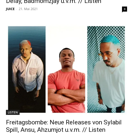
Delay, Badmómzjay u.v.m. // Listen
JUICE
-
21. Mai 2021
0
LISTEN
Freitagsbombe: Neue Releases von Sylabil
Spill, Ansu, Ahzumjot u.v.m. // Listen