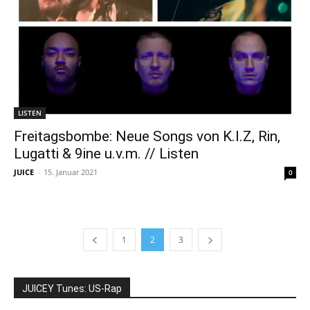
LISTEN
Freitagsbombe: Neue Songs von K.I.Z, Rin,
Lugatti & 9ine u.v.m. // Listen
JUICE
-
15. Januar 2021
0
1
2
3
JUICEY Tunes: US-Rap