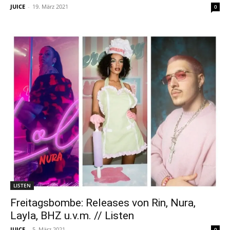
JUICE
-
19. März 2021
0
LISTEN
Freitagsbombe: Releases von Rin, Nura,
Layla, BHZ u.v.m. // Listen
JUICE
-
5. März 2021
0