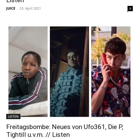
Listen
JUICE
-
23. April 2021
0
LISTEN
Freitagsbombe: Neues von Ufo361, Die P,
Tightill u.v.m. // Listen