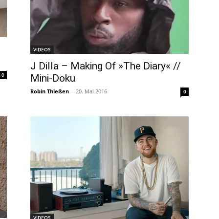
VIDEOS
J Dilla – Making Of »The Diary« //
0
Mini-Doku
Robin Thießen
-
20. Mai 2016
0
VIDEOS