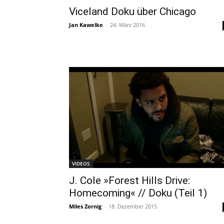
Viceland Doku über Chicago
Jan Kawelke
-
24. März 2016
VIDEOS
J. Cole »Forest Hills Drive:
Homecoming« // Doku (Teil 1)
Miles Zornig
-
18. Dezember 2015