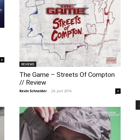
e
0
REVIEWS
The Game – Streets Of Compton
// Review
Kevin Schneider
-
24. Juni 2016
0