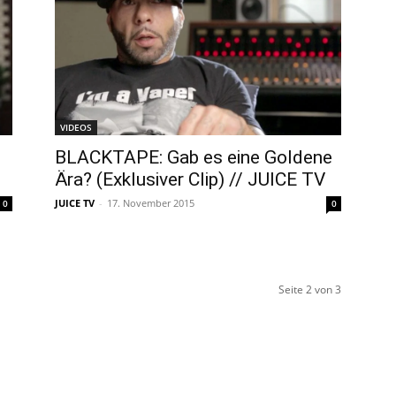
VIDEOS
BLACKTAPE: Gab es eine Goldene
Ära? (Exklusiver Clip) // JUICE TV
JUICE TV
-
17. November 2015
0
0
Seite 2 von 3