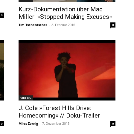
Kurz-Dokumentation über Mac
0
Miller: »Stopped Making Excuses«
Tim Tschentscher
-
8. Februar 2016
0
VIDEOS
J. Cole »Forest Hills Drive:
Homecoming« // Doku-Trailer
Miles Zornig
-
7. Dezember 2015
0
0