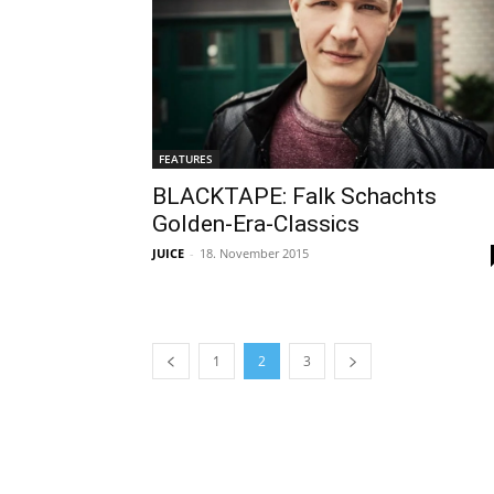
FEATURES
BLACKTAPE: Falk Schachts
Golden-Era-Classics
JUICE
-
18. November 2015
1
2
3