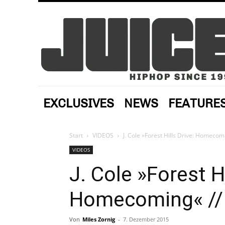
EXCLUSIVES
NEWS
FEATURE
Start
VIDEOS
J. Cole »Forest Hills Drive: Homecom
VIDEOS
J. Cole »Forest Hi
Homecoming« // 
Von
Miles Zornig
-
7. Dezember 2015