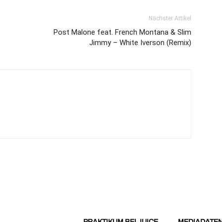
Nächster Artikel
Post Malone feat. French Montana & Slim
Jimmy – White Iverson (Remix)
PRAKTIKUM BEI JUICE
MEDIADATE