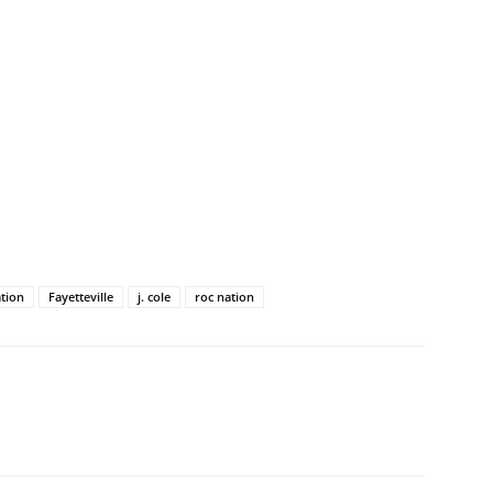
tion
Fayetteville
j. cole
roc nation