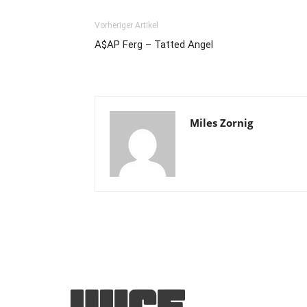
Vorheriger Artikel
A$AP Ferg – Tatted Angel
Miles Zornig