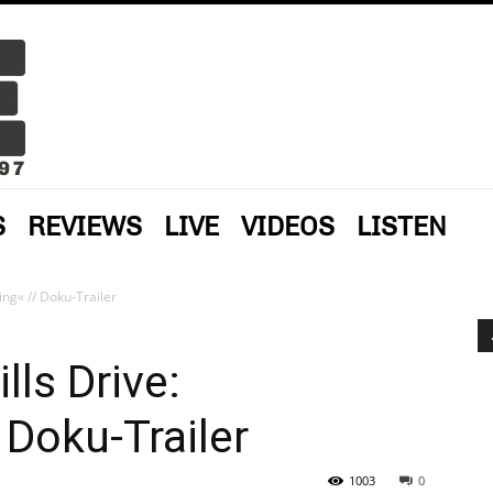
S
REVIEWS
LIVE
VIDEOS
LISTEN
ing« // Doku-Trailer
lls Drive:
Doku-Trailer
1003
0