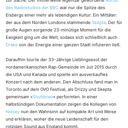
zur Sache. Der mittlerweile legendär gewordene
Abriss
des Radiostudios der BBC
war nur die Spitze des
Eisbergs einer mehr als lebendigen Kultur. Ein Mittäter:
der aus dem Norden Londons stammende
Skepta
. Der für
große Augen sorgende 23-minütige Moment für die
Ewigkeit ging um die Welt, sodass sich schließlich auch
Drake
von der Energie einer ganzen Stadt infizieren ließ.
Daraufhin tourte der 33-Jährige Lieblingsexot der
nordamerikanischen Rap-Gemeinde im Juli 2015 durch
die USA und Kanada und spielte ein ausverkauftes
Konzert nach dem anderen. Den Abschluss fand man in
Toronto auf dem OVO Festival, als Drizzy und Skepta
gemeinsam »
Shutdown
« performten. In einer
halbstündigen Dokumentation zeigen die Kollegen von
Noisey
nun den Wahnsinn auf kompakte Art und Weise
und erklären, woher die neue Leidenschaft für den
rotzigen Sound aus England kommt.