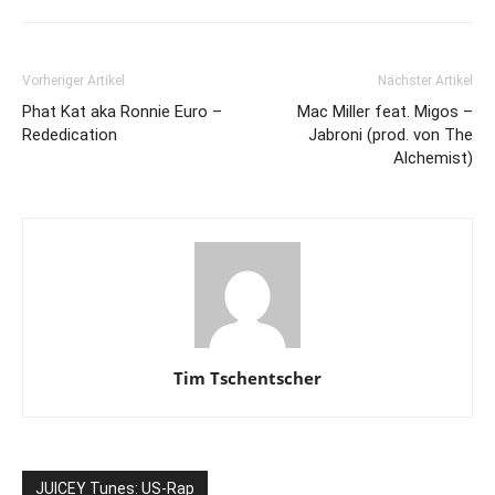
Vorheriger Artikel
Nächster Artikel
Phat Kat aka Ronnie Euro –
Mac Miller feat. Migos –
Rededication
Jabroni (prod. von The
Alchemist)
Tim Tschentscher
JUICEY Tunes: US-Rap