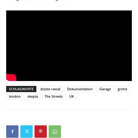
SCHLAGWORTE
dizzee rascal
Dokumentation
Garage
grime
london
skepta
The Streets
UK