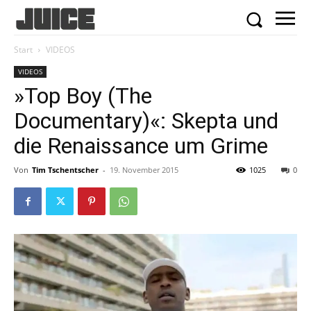
Start
VIDEOS
VIDEOS
»Top Boy (The
Documentary)«: Skepta und
die Renaissance um Grime
Von
Tim Tschentscher
-
19. November 2015
1025
0