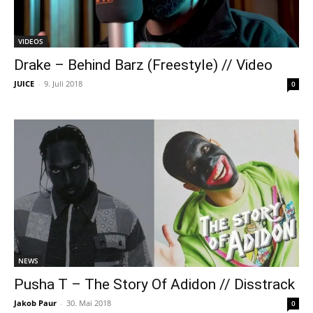
VIDEOS
Drake – Behind Barz (Freestyle) // Video
JUICE
-
9. Juli 2018
0
NEWS
Pusha T – The Story Of Adidon // Disstrack
Jakob Paur
-
30. Mai 2018
0