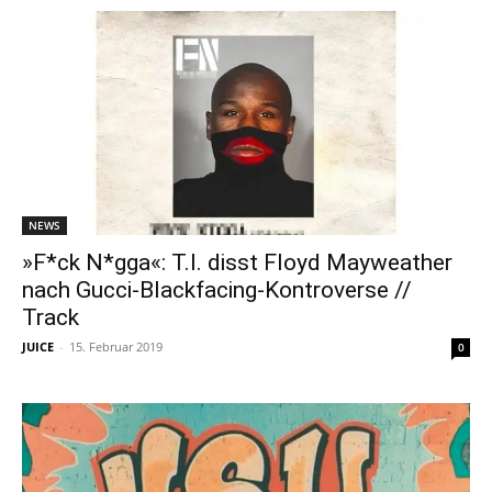
NEWS
»F*ck N*gga«: T.I. disst Floyd Mayweather
nach Gucci-Blackfacing-Kontroverse //
Track
JUICE
-
15. Februar 2019
0