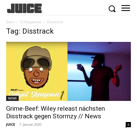
Start
Schlagworte
Disstrack
Tag: Disstrack
NEWS
Grime-Beef: Wiley releast nächsten
Disstrack gegen Stormzy // News
JUICE
-
7. Januar 2020
0