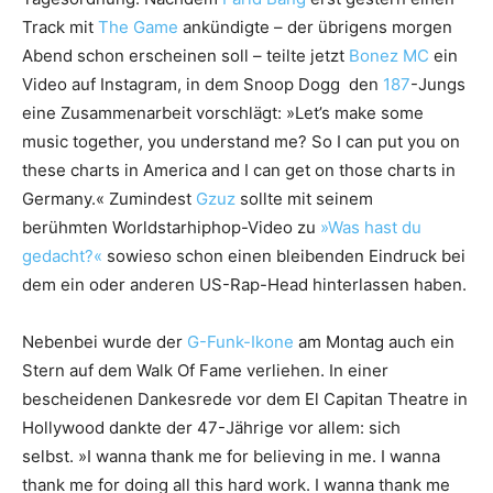
Track mit
The Game
ankündigte – der übrigens morgen
Abend schon erscheinen soll – teilte jetzt
Bonez MC
ein
Video auf Instagram, in dem Snoop Dogg den
187
-Jungs
eine Zusammenarbeit vorschlägt: »Let’s make some
music together, you understand me? So I can put you on
these charts in America and I can get on those charts in
Germany.« Zumindest
Gzuz
sollte mit seinem
berühmten Worldstarhiphop-Video zu
»Was hast du
gedacht?«
sowieso schon einen bleibenden Eindruck bei
dem ein oder anderen US-Rap-Head hinterlassen haben.
Nebenbei wurde der
G-Funk-Ikone
am Montag auch ein
Stern auf dem Walk Of Fame verliehen. In einer
bescheidenen Dankesrede vor dem El Capitan Theatre in
Hollywood dankte der 47-Jährige vor allem: sich
selbst. »I wanna thank me for believing in me. I wanna
thank me for doing all this hard work. I wanna thank me