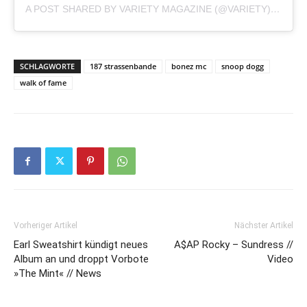
A POST SHARED BY VARIETY MAGAZINE (@VARIETY)
ON
NOV
SCHLAGWORTE
187 strassenbande
bonez mc
snoop dogg
walk of fame
Vorheriger Artikel
Nächster Artikel
Earl Sweatshirt kündigt neues
A$AP Rocky – Sundress //
Album an und droppt Vorbote
Video
»The Mint« // News