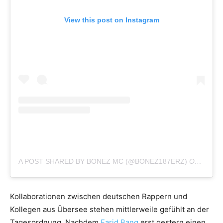
View this post on Instagram
A POST SHARED BY BONEZ MC (@BONEZ187ERZ)
ON
NOV 2
Kollaborationen zwischen deutschen Rappern und
Kollegen aus Übersee stehen mittlerweile gefühlt an der
Tagesordnung. Nachdem
Farid Bang
erst gestern einen