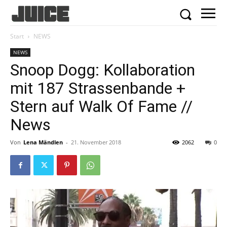
Start
NEWS
NEWS
Snoop Dogg: Kollaboration
mit 187 Strassenbande +
Stern auf Walk Of Fame //
News
Von
Lena Mändlen
-
21. November 2018
2062
0