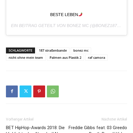
BESTE LEBEN
EIN BEITRAG GETEILT VON
BONEZ MC
(@BONEZ187ERZ) AM
SCHLAGWORTE
187 straßenbande
bonez mc
nicht ohne mein team
Palmen aus Plastik 2
raf camora
Vorheriger Artikel
Nächster Artikel
BET HipHop-Awards 2018: Die
Freddie Gibbs feat. 03 Greedo