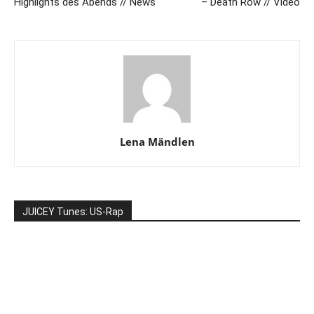
Highlights des Abends // News
– Death Row // Video
Lena Mändlen
JUICEY Tunes: US-Rap