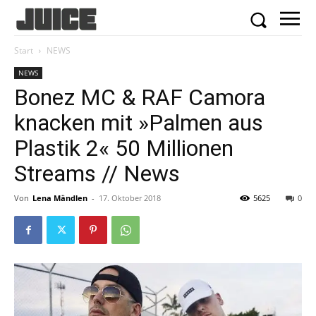
Start
NEWS
NEWS
Bonez MC & RAF Camora
knacken mit »Palmen aus
Plastik 2« 50 Millionen
Streams // News
Von
Lena Mändlen
-
17. Oktober 2018
5625
0