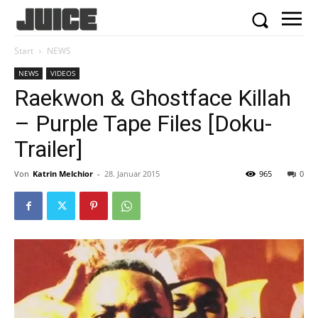
Start
NEWS
NEWS
VIDEOS
Raekwon & Ghostface Killah
– Purple Tape Files [Doku-
Trailer]
Von
Katrin Melchior
-
28. Januar 2015
965
0