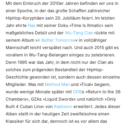
Mit dem Einbruch der 2010er Jahren befinden wir uns in
einer Epoche, in der das große Schaffen zahlreicher
HipHop-Koryphäen sein 20. Jubiläum feiert. Im letzten
Jahr ehrte
Nas
mit seiner Doku »Time Is Illmatic« sein
maßgebliches Debüt und der
Wu-Tang Clan
rückte mit
seinem Album »
A Better Tomorrow
« in vollzähliger
Mannschaft leicht verspätet nach. Und auch 2015 gibt es
vorallem in Wu-Tang-Belangen einiges zu zelebrieren.
Denn 1995 war das Jahr, in dem nicht nur der Clan als
solches zum prägenden Bestandteil der HipHop-
Geschichte geworden ist, sondern auch dessen einzelne
Mitglieder. Was mit
Method Man
und »Tical« begann,
wurde wenige Monate später mit
ODB
s »Return to the 36
Chambers«, GZAs »Liquid Swords« und natürlich »Only
Built 4 Cuban Linx« von
Raekwon
erweitert. Jedes dieser
Alben stellt in der heutigen Zeit zweifelsohne einen
Klassiker für sich dar, dennoch ist es vor allem das