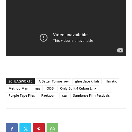
SCHLAGWORTE
A Better Tomorrow
ghostface killah
illmatic
Method Man
nas
ODB
Only Built 4 Cuban Linx
Purple Tape Files
Raekwon
rza
Sundance Film Festivals