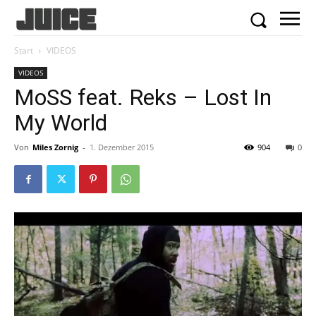
Start
VIDEOS
VIDEOS
MoSS feat. Reks – Lost In
My World
Von
Miles Zornig
-
1. Dezember 2015
904
0