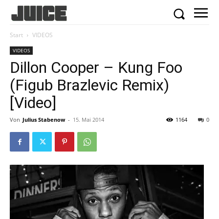
Start
VIDEOS
VIDEOS
Dillon Cooper – Kung Foo
(Figub Brazlevic Remix)
[Video]
Von
Julius Stabenow
-
15. Mai 2014
1164
0