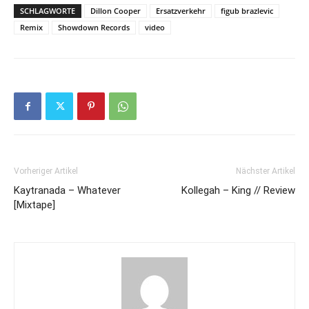
SCHLAGWORTE
Dillon Cooper
Ersatzverkehr
figub brazlevic
Remix
Showdown Records
video
Vorheriger Artikel
Nächster Artikel
Kaytranada – Whatever
Kollegah – King // Review
[Mixtape]